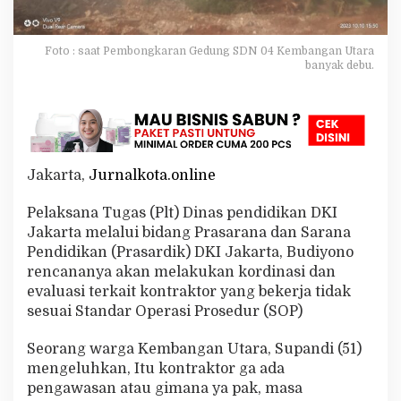
o
n
g
Foto : saat Pembongkaran Gedung SDN 04 Kembangan Utara
k
banyak debu.
a
r
a
n
S
D
N
Jakarta,
Jurnalkota.online
0
4
Pelaksana Tugas (Plt) Dinas pendidikan DKI
K
Jakarta melalui bidang Prasarana dan Sarana
e
m
Pendidikan (Prasardik) DKI Jakarta, Budiyono
b
rencananya akan melakukan kordinasi dan
a
evaluasi terkait kontraktor yang bekerja tidak
n
sesuai Standar Operasi Prosedur (SOP)
g
a
n
Seorang warga Kembangan Utara, Supandi (51)
U
mengeluhkan, Itu kontraktor ga ada
t
pengawasan atau gimana ya pak, masa
a