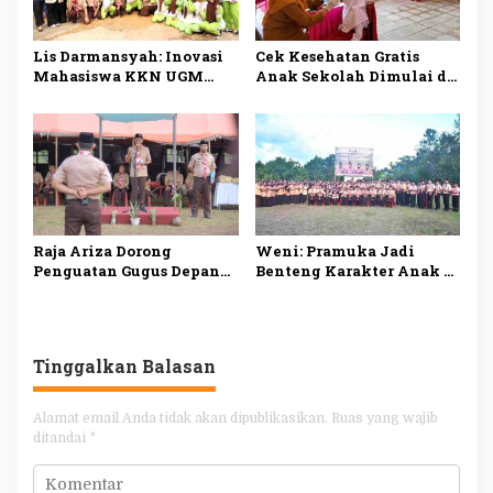
Lis Darmansyah: Inovasi
Cek Kesehatan Gratis
Mahasiswa KKN UGM
Anak Sekolah Dimulai di
Sulap Air Wudhu dan
Tanjungpinang, Sasar
Grey Water Jadi Irigasi
49.343 Siswa dari SD
Tetes
hingga SMA
Raja Ariza Dorong
Weni: Pramuka Jadi
Penguatan Gugus Depan
Benteng Karakter Anak di
Pramuka untuk Bentuk
Tengah Tantangan Era
Karakter Generasi Muda
Digital
Tinggalkan Balasan
Alamat email Anda tidak akan dipublikasikan.
Ruas yang wajib
ditandai
*