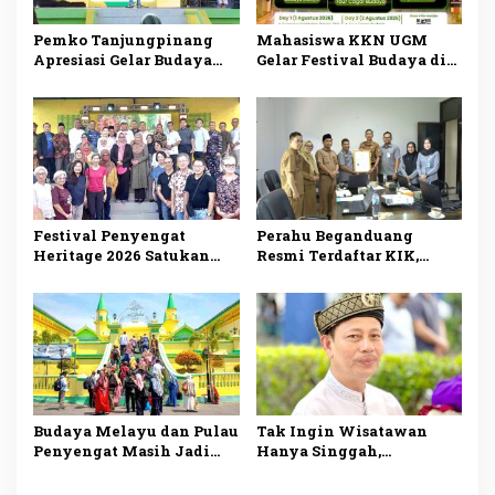
Pemko Tanjungpinang
Mahasiswa KKN UGM
Apresiasi Gelar Budaya
Gelar Festival Budaya di
KKN-PPM UGM, Perkuat
Pulau Penyengat, Angkat
Pelestarian Warisan
Warisan Melayu dan
Melayu di Penyengat
Dorong Wisata Sejarah
Festival Penyengat
Perahu Beganduang
Heritage 2026 Satukan
Resmi Terdaftar KIK,
Tiga Negara, 200 Jong
Bukti Komitmen
Semarakkan Wisata
Suhardiman Amby
Maritim Kepri
Lestarikan Budaya
Kuansing
Budaya Melayu dan Pulau
Tak Ingin Wisatawan
Penyengat Masih Jadi
Hanya Singgah,
Daya Tarik Utama
Disbudpar Tanjungpinang
Wisman ke
Siapkan Paket Wisata