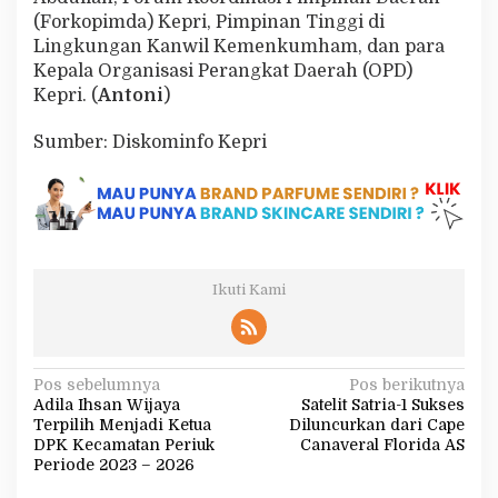
(Forkopimda) Kepri, Pimpinan Tinggi di
Lingkungan Kanwil Kemenkumham, dan para
Kepala Organisasi Perangkat Daerah (OPD)
Kepri. (
Antoni
)
Sumber: Diskominfo Kepri
Ikuti Kami
N
Pos sebelumnya
Pos berikutnya
Adila Ihsan Wijaya
Satelit Satria-1 Sukses
a
Terpilih Menjadi Ketua
Diluncurkan dari Cape
v
DPK Kecamatan Periuk
Canaveral Florida AS
Periode 2023 – 2026
i