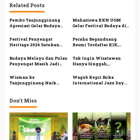
g
Related Posts
a
s
Pemko Tanjungpinang
Mahasiswa KKN UGM
Apresiasi Gelar Budaya
Gelar Festival Budaya di
i
KKN-PPM UGM, Perkuat
Pulau Penyengat, Angkat
Pelestarian Warisan
Warisan Melayu dan
p
Festival Penyengat
Perahu Beganduang
Melayu di Penyengat
Dorong Wisata Sejarah
Heritage 2026 Satukan
Resmi Terdaftar KIK,
o
Tiga Negara, 200 Jong
Bukti Komitmen
s
Semarakkan Wisata
Suhardiman Amby
Budaya Melayu dan Pulau
Tak Ingin Wisatawan
Maritim Kepri
Lestarikan Budaya
Penyengat Masih Jadi
Hanya Singgah,
Kuansing
Daya Tarik Utama
Disbudpar Tanjungpinang
Wisman ke
Siapkan Paket Wisata
Wisman ke
Wagub Kepri Buka
Tanjungpinang
Terpadu
Tanjungpinang Naik
International Jazz Day
pada Triwulan I 2026,
2026 di Batam, Dorong
Pelaku Wisata Minta
Pariwisata dan
Pemko Benahi Atraksi
Kreativitas Lintas Budaya
Don't Miss
dan Jadwal Feri