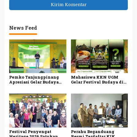
News Feed
Pemko Tanjungpinang
Mahasiswa KKN UGM
Apresiasi Gelar Budaya
Gelar Festival Budaya di
KKN-PPM UGM, Perkuat
Pulau Penyengat, Angkat
Pelestarian Warisan
Warisan Melayu dan
Melayu di Penyengat
Dorong Wisata Sejarah
Festival Penyengat
Perahu Beganduang
Heritage 2026 Satukan
Resmi Terdaftar KIK,