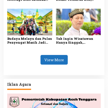
Tiga Negara, 200 Jong
Bukti Komitmen
Semarakkan Wisata
Suhardiman Amby
Maritim Kepri
Lestarikan Budaya
Kuansing
Budaya Melayu dan Pulau
Tak Ingin Wisatawan
Penyengat Masih Jadi
Hanya Singgah,
Daya Tarik Utama
Disbudpar Tanjungpinang
Wisman ke
Siapkan Paket Wisata
Tanjungpinang
Terpadu
View More
Iklan Agara