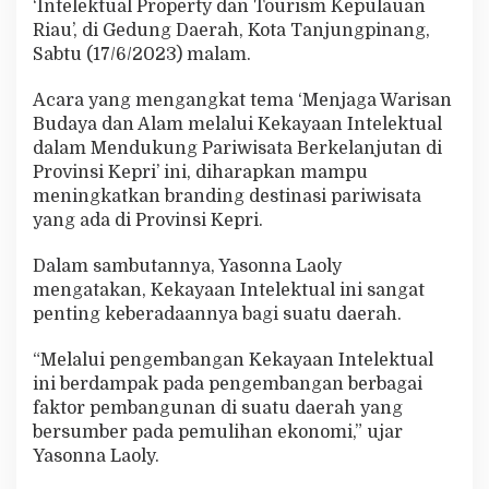
‘Intelektual Property dan Tourism Kepulauan
r
Riau’, di Gedung Daerah, Kota Tanjungpinang,
i
w
Sabtu (17/6/2023) malam.
i
s
Acara yang mengangkat tema ‘Menjaga Warisan
a
Budaya dan Alam melalui Kekayaan Intelektual
t
dalam Mendukung Pariwisata Berkelanjutan di
a
L
Provinsi Kepri’ ini, diharapkan mampu
o
meningkatkan branding destinasi pariwisata
k
yang ada di Provinsi Kepri.
a
l
Dalam sambutannya, Yasonna Laoly
mengatakan, Kekayaan Intelektual ini sangat
penting keberadaannya bagi suatu daerah.
“Melalui pengembangan Kekayaan Intelektual
ini berdampak pada pengembangan berbagai
faktor pembangunan di suatu daerah yang
bersumber pada pemulihan ekonomi,” ujar
Yasonna Laoly.