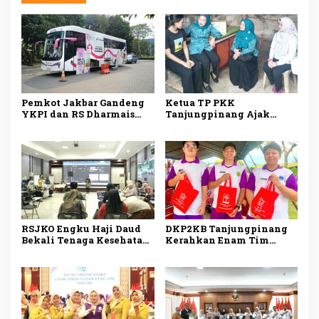
Pemkot Jakbar Gandeng
Ketua TP PKK
YKPI dan RS Dharmais
Tanjungpinang Ajak
Gelar Skrining Kanker
Kader Jemput Persoalan
Payudara untuk Kader
Warga Lewat Program
PKK
Menyisir
RSJKO Engku Haji Daud
DKP2KB Tanjungpinang
Bekali Tenaga Kesehatan
Kerahkan Enam Tim
Pemanfaatan AI untuk
Medis Dukung Bakti
Tingkatkan Pelayanan
Kesehatan Kogabwilhan I
Medis