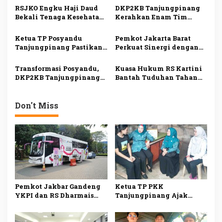
Payudara untuk Kader
Warga Lewat Program
p
RSJKO Engku Haji Daud
DKP2KB Tanjungpinang
PKK
Menyisir
Bekali Tenaga Kesehatan
Kerahkan Enam Tim
o
Pemanfaatan AI untuk
Medis Dukung Bakti
s
Tingkatkan Pelayanan
Kesehatan Kogabwilhan I
Ketua TP Posyandu
Pemkot Jakarta Barat
Medis
Tanjungpinang Pastikan
Perkuat Sinergi dengan
Layanan Kesehatan Dasar
RS Hermina Daan Mogot
Makin Optimal melalui
untuk Tingkatkan
Transformasi Posyandu,
Kuasa Hukum RS Kartini
Penguatan Posyandu
Layanan Kesehatan
DKP2KB Tanjungpinang
Bantah Tuduhan Tahan
Bekali 145 Kader
Pasien, Minta King Naga
Tingkatkan Kompetensi
Klarifikasi dan Minta
Layanan Kesehatan
Maaf
Don't Miss
Pemkot Jakbar Gandeng
Ketua TP PKK
YKPI dan RS Dharmais
Tanjungpinang Ajak
Gelar Skrining Kanker
Kader Jemput Persoalan
Payudara untuk Kader
Warga Lewat Program
PKK
Menyisir