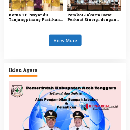
Ketua TP Posyandu
Pemkot Jakarta Barat
Tanjungpinang Pastikan
Perkuat Sinergi dengan
Layanan Kesehatan Dasar
RS Hermina Daan Mogot
Makin Optimal melalui
untuk Tingkatkan
Penguatan Posyandu
Layanan Kesehatan
View More
Iklan Agara