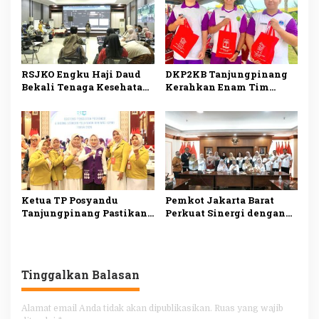
RSJKO Engku Haji Daud
DKP2KB Tanjungpinang
Bekali Tenaga Kesehatan
Kerahkan Enam Tim
Pemanfaatan AI untuk
Medis Dukung Bakti
Tingkatkan Pelayanan
Kesehatan Kogabwilhan I
Medis
Ketua TP Posyandu
Pemkot Jakarta Barat
Tanjungpinang Pastikan
Perkuat Sinergi dengan
Layanan Kesehatan Dasar
RS Hermina Daan Mogot
Makin Optimal melalui
untuk Tingkatkan
Penguatan Posyandu
Layanan Kesehatan
Tinggalkan Balasan
Alamat email Anda tidak akan dipublikasikan.
Ruas yang wajib