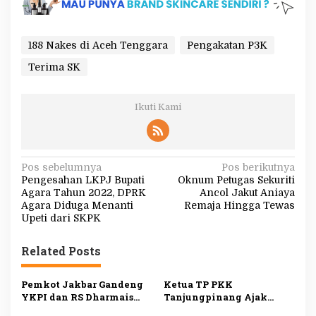
188 Nakes di Aceh Tenggara
Pengakatan P3K
Terima SK
Ikuti Kami
N
Pos sebelumnya
Pos berikutnya
Pengesahan LKPJ Bupati
Oknum Petugas Sekuriti
a
Agara Tahun 2022, DPRK
Ancol Jakut Aniaya
v
Agara Diduga Menanti
Remaja Hingga Tewas
Upeti dari SKPK
i
g
Related Posts
a
s
Pemkot Jakbar Gandeng
Ketua TP PKK
YKPI dan RS Dharmais
Tanjungpinang Ajak
i
Gelar Skrining Kanker
Kader Jemput Persoalan