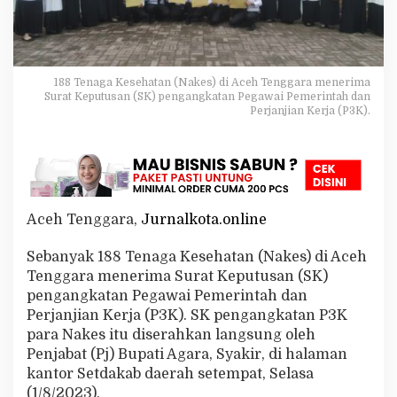
r
i
m
a
S
188 Tenaga Kesehatan (Nakes) di Aceh Tenggara menerima
K
Surat Keputusan (SK) pengangkatan Pegawai Pemerintah dan
P
Perjanjian Kerja (P3K).
e
n
g
a
k
a
t
Aceh Tenggara,
Jurnalkota.online
a
n
Sebanyak 188 Tenaga Kesehatan (Nakes) di Aceh
P
Tenggara menerima Surat Keputusan (SK)
3
pengangkatan Pegawai Pemerintah dan
K
Perjanjian Kerja (P3K). SK pengangkatan P3K
para Nakes itu diserahkan langsung oleh
Penjabat (Pj) Bupati Agara, Syakir, di halaman
kantor Setdakab daerah setempat, Selasa
(1/8/2023).