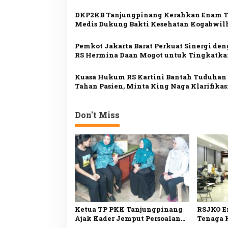
Menyisir
i
DKP2KB Tanjungpinang Kerahkan Enam 
p
Medis Dukung Bakti Kesehatan Kogabwil
o
Pemkot Jakarta Barat Perkuat Sinergi de
s
RS Hermina Daan Mogot untuk Tingkatka
Layanan Kesehatan
Kuasa Hukum RS Kartini Bantah Tuduhan
Tahan Pasien, Minta King Naga Klarifikas
Minta Maaf
Don't Miss
Ketua TP PKK Tanjungpinang
RSJKO E
Ajak Kader Jemput Persoalan
Tenaga 
Warga Lewat Program
Pemanfa