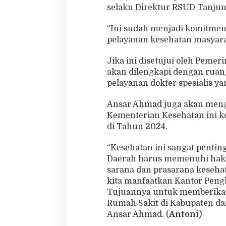
selaku Direktur RSUD Tanjun
“Ini sudah menjadi komitme
pelayanan kesehatan masyarak
Jika ini disetujui oleh Peme
akan dilengkapi dengan ruang
pelayanan dokter spesialis y
Ansar Ahmad juga akan meng
Kementerian Kesehatan ini ke
di Tahun 2024.
“Kesehatan ini sangat penting
Daerah harus memenuhi hak-ha
sarana dan prasarana kesehat
kita manfaatkan Kantor Peng
Tujuannya untuk memberikan
Rumah Sakit di Kabupaten dan 
Ansar Ahmad. (
Antoni
)