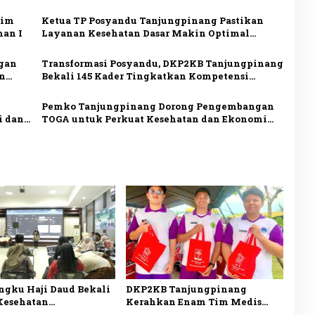
Pelayanan Medis
Tim
Ketua TP Posyandu Tanjungpinang Pastikan
han I
Layanan Kesehatan Dasar Makin Optimal
melalui Penguatan Posyandu
ngan
Transformasi Posyandu, DKP2KB Tanjungpinang
n
Bekali 145 Kader Tingkatkan Kompetensi
Layanan Kesehatan
Pemko Tanjungpinang Dorong Pengembangan
i dan
TOGA untuk Perkuat Kesehatan dan Ekonomi
Masyarakat
ngku Haji Daud Bekali
DKP2KB Tanjungpinang
Kesehatan
Kerahkan Enam Tim Medis
atan AI untuk
Dukung Bakti Kesehatan