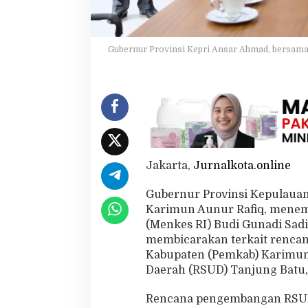
i
M
e
n
Gubernur Provinsi Kepri Ansar Ahmad, bersama
k
e
s
R
I
d
i
J
a
Jakarta,
Jurnalkota.online
k
a
Gubernur Provinsi Kepulauan
r
t
Karimun Aunur Rafiq, menemu
a
(Menkes RI) Budi Gunadi Sadik
membicarakan terkait rencan
Kabupaten (Pemkab) Karim
Daerah (RSUD) Tanjung Batu,
Rencana pengembangan RSUD