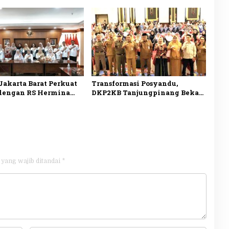
kan Pelayanan Medis
Kogabwilhan I
akarta Barat Perkuat
Transformasi Posyandu,
 dengan RS Hermina
DKP2KB Tanjungpinang Bekali
got untuk Tingkatkan
145 Kader Tingkatkan
 Kesehatan
Kompetensi Layanan
Kesehatan
 yang wajib ditandai
*