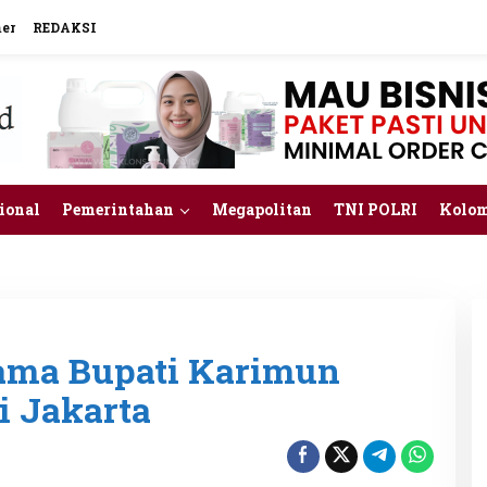
mer
REDAKSI
ional
Pemerintahan
Megapolitan
TNI POLRI
Kolo
ama Bupati Karimun
i Jakarta