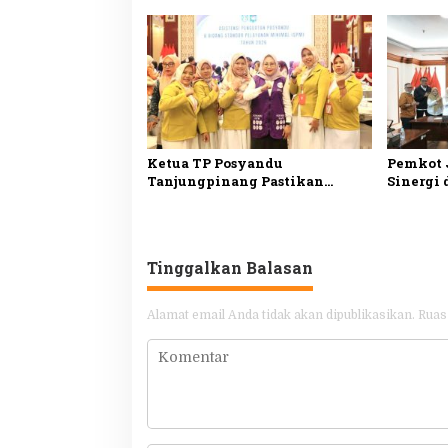
Menyisir
Tingkat
Ketua TP Posyandu
Pemkot J
Tanjungpinang Pastikan
Sinergi
Layanan Kesehatan Dasar
Daan Mo
Makin Optimal melalui
Layanan
Penguatan Posyandu
Tinggalkan Balasan
Alamat email Anda tidak akan dipublikasikan.
Ruas