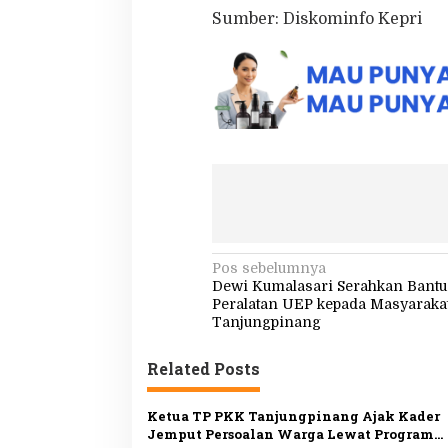
Sumber: Diskominfo Kepri
N
Pos sebelumnya
Dewi Kumalasari Serahkan Bant
a
Peralatan UEP kepada Masyaraka
v
Tanjungpinang
i
Related Posts
g
a
Ketua TP PKK Tanjungpinang Ajak Kader
s
Jemput Persoalan Warga Lewat Program