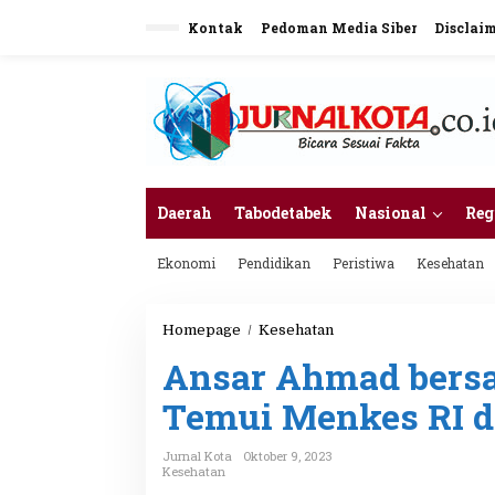
L
Kontak
Pedoman Media Siber
Disclai
e
w
a
t
i
k
e
k
o
n
Daerah
Tabodetabek
Nasional
Reg
t
e
Ekonomi
Pendidikan
Peristiwa
Kesehatan
n
Homepage
/
Kesehatan
A
n
Ansar Ahmad bers
s
a
Temui Menkes RI d
r
A
h
Jurnal Kota
Oktober 9, 2023
m
Kesehatan
a