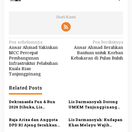
Ikuti Kami
N
Pos sebelumnya
Pos berikutnya
Ansar Ahmad Yakinkan
Ansar Ahmad Serahkan
a
MCC Percepat
Bantuan untuk Korban
v
Pembangunan
Kebakaran di Pulau Buluh
Infrastruktur Pelabuhan
i
Kuala Riau
g
Tanjungpinang
a
Related Posts
s
i
Dekranasda Fun & Run
Lis Darmansyah Dorong
2026 Dibuka, Lis
UMKM Tanjungpinang
p
Darmansyah Dorong
Manfaatkan AI, Siapkan
o
UMKM Tanjungpinang
Produk Lokal Tembus
Raja Ariza dan Anggota
Lis Darmansyah: Kudapan
Naik Kelas
Pasar Nasional
s
DPD RI Ajeng Serahkan
Khas Melayu Wajib
Bibit Buah Produktif
Disajikan di Setiap