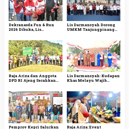
Dekranasda Fun & Run
Lis Darmansyah Dorong
2026 Dibuka, Lis
UMKM Tanjungpinang
Darmansyah Dorong
Manfaatkan AI, Siapkan
UMKM Tanjungpinang
Produk Lokal Tembus
Naik Kelas
Pasar Nasional
Raja Ariza dan Anggota
Lis Darmansyah: Kudapan
DPD RI Ajeng Serahkan
Khas Melayu Wajib
Bibit Buah Produktif
Disajikan di Setiap
untuk Kelompok Tani
Kegiatan Pemerintah
Tanjungpinang
Pemprov Kepri Salurkan
Raja Ariza: Event