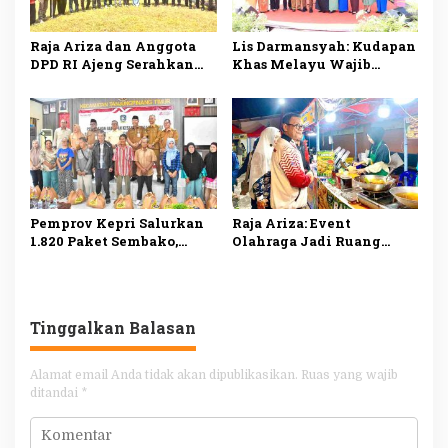
Raja Ariza dan Anggota
Lis Darmansyah: Kudapan
DPD RI Ajeng Serahkan
Khas Melayu Wajib
Bibit Buah Produktif
Disajikan di Setiap
untuk Kelompok Tani
Kegiatan Pemerintah
Tanjungpinang
Pemprov Kepri Salurkan
Raja Ariza: Event
1.820 Paket Sembako,
Olahraga Jadi Ruang
Ringankan Beban
Promosi UMKM dan
Masyarakat
Penggerak Ekonomi
Tanjungpinang
Tanjungpinang
Tinggalkan Balasan
Alamat email Anda tidak akan dipublikasikan.
Ruas yang wajib
ditandai
*