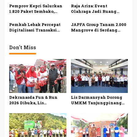
untuk Kelompok Tani
Kegiatan Pemerintah
Pemprov Kepri Salurkan
Raja Ariza: Event
Tanjungpinang
1.820 Paket Sembako,
Olahraga Jadi Ruang
Ringankan Beban
Promosi UMKM dan
Masyarakat
Penggerak Ekonomi
Pemkab Lebak Percepat
JAPFA Group Tanam 2.000
Tanjungpinang
Tanjungpinang
Digitalisasi Transaksi
Mangrove di Serdang
Daerah, Luncurkan Empat
Bedagai, Perkuat
Program Unggulan
Komitmen Bebas
Deforestasi
Don't Miss
Dekranasda Fun & Run
Lis Darmansyah Dorong
2026 Dibuka, Lis
UMKM Tanjungpinang
Darmansyah Dorong
Manfaatkan AI, Siapkan
UMKM Tanjungpinang
Produk Lokal Tembus
Naik Kelas
Pasar Nasional