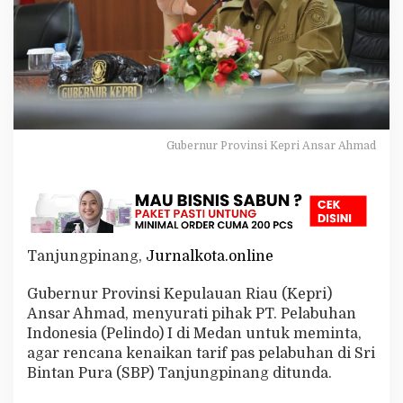
n
a
i
k
a
n
T
a
r
Gubernur Provinsi Kepri Ansar Ahmad
i
f
P
a
s
P
e
Tanjungpinang,
Jurnalkota.online
l
a
Gubernur Provinsi Kepulauan Riau (Kepri)
b
Ansar Ahmad, menyurati pihak PT. Pelabuhan
u
h
Indonesia (Pelindo) I di Medan untuk meminta,
a
agar rencana kenaikan tarif pas pelabuhan di Sri
n
Bintan Pura (SBP) Tanjungpinang ditunda.
S
B