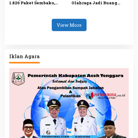
1.820 Paket Sembako,
Olahraga Jadi Ruang
Ringankan Beban
Promosi UMKM dan
Masyarakat
Penggerak Ekonomi
Tanjungpinang
Tanjungpinang
View More
Iklan Agara