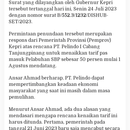
Surat yang dilayangkan oleh Gubernur Kepri
P
T
tersebut tertanggal hari ini, Senin 24 Juli 2023
a
dengan nomor surat B/
552.3/1232
/DISHUB-
n
SET/2023.
j
u
Permintaan penundaan tersebut merupakan
n
g
respons dari Pemerintah Provinsi (Pemprov)
p
Kepri atas rencana PT. Pelindo I Cabang
i
Tanjungpinang untuk menaikkan tarif pas
n
masuk Pelabuhan SBP sebesar 50 persen mulai 1
a
Agustus mendatang.
n
g
D
Ansar Ahmad berharap, PT. Pelindo dapat
i
mempertimbangkan keadaan ekonomi
t
masyarakat yang saat ini masih dalam masa
u
pemulihan.
n
d
a
Menurut Ansar Ahmad, ada dua alasan yang
mendasari mengapa rencana kenaikan tarif ini
harus ditunda. Pertama, pemerintah pada
tanggal 21 Juni 2023 baru saja mencabut secara