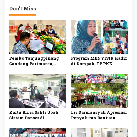
Organisasi Berjalan
dan Mudah Diakses
Lancar
Don't Miss
Pemko Tanjungpinang
Program MENYISIR Hadir
Gandeng Parimanta,
di Dompak, TP PKK
Siapkan Ekosistem
Tanjungpinang Perkuat
Digital dan Fuel Card
Pemberdayaan Keluarga
Solar Subsidi
Kartu Bima Sakti Ubah
Lis Darmansyah Apresiasi
Sistem Bansos di
Penyaluran Bantuan
Tanjungpinang, Lis
Sosial, Ajak Perkuat
Darmansyah: Semua
Semangat Berbagi dan
Riwayat Bantuan Tercatat
Gotong Royong