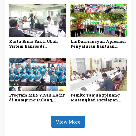
Digital dan Fuel Card
Pemberdayaan Keluarga
Solar Subsidi
Kartu Bima Sakti Ubah
Lis Darmansyah Apresiasi
Sistem Bansos di
Penyaluran Bantuan
Tanjungpinang, Lis
Sosial, Ajak Perkuat
Darmansyah: Semua
Semangat Berbagi dan
Riwayat Bantuan Tercatat
Gotong Royong
dalam Satu Data
Program MENYISIR Hadir
Pemko Tanjungpinang
di Kampung Bulang,
Matangkan Persiapan
Weni Perkuat Layanan
Maulid Nabi 1448 H,
Kesehatan dan
Digelar Serentak di Empat
Pembinaan Keluarga
Masjid
View More