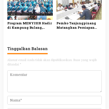
dalam Satu Data
Program MENYISIR Hadir
Pemko Tanjungpinang
di Kampung Bulang,
Matangkan Persiapan
Weni Perkuat Layanan
Maulid Nabi 1448 H,
Kesehatan dan
Digelar Serentak di Empat
Pembinaan Keluarga
Masjid
Tinggalkan Balasan
Alamat email Anda tidak akan dipublikasikan.
Ruas yang wajib
ditandai
*