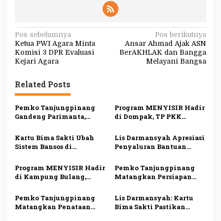
N
Pos sebelumnya
Pos berikutnya
Ketua PWI Agara Minta
Ansar Ahmad Ajak ASN
a
Komisi 3 DPR Evaluasi
BerAKHLAK dan Bangga
v
Kejari Agara
Melayani Bangsa
i
Related Posts
g
a
Pemko Tanjungpinang
Program MENYISIR Hadir
s
Gandeng Parimanta,
di Dompak, TP PKK
Siapkan Ekosistem
Tanjungpinang Perkuat
i
Digital dan Fuel Card
Pemberdayaan Keluarga
Kartu Bima Sakti Ubah
Lis Darmansyah Apresiasi
Solar Subsidi
p
Sistem Bansos di
Penyaluran Bantuan
Tanjungpinang, Lis
Sosial, Ajak Perkuat
o
Darmansyah: Semua
Semangat Berbagi dan
Program MENYISIR Hadir
Pemko Tanjungpinang
s
Riwayat Bantuan Tercatat
Gotong Royong
di Kampung Bulang,
Matangkan Persiapan
dalam Satu Data
Weni Perkuat Layanan
Maulid Nabi 1448 H,
Kesehatan dan
Digelar Serentak di Empat
Pemko Tanjungpinang
Lis Darmansyah: Kartu
Pembinaan Keluarga
Masjid
Matangkan Penataan
Bima Sakti Pastikan
OPD, Pastikan Transisi
Bantuan Tepat Sasaran