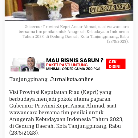
a
P
e
m
p
Gubernur Provinsi Kepri Ansar Ahmad, saat wawancara
r
bersama tim penilai untuk Anugerah Kebudayaan Indonesia
Tahun 2023, di Gedung Daerah, Kota Tanjungpinang, Rabu
o
(23/8/2023).
v
K
e
p
r
i
u
Tanjungpinang,
Jurnalkota.online
n
t
Visi Provinsi Kepulauan Riau (Kepri) yang
u
k
berbudaya menjadi pokok utama paparan
P
Gubernur Provinsi Kepri Ansar Ahmad, saat
e
wawancara bersama tim penilai untuk
m
Anugerah Kebudayaan Indonesia Tahun 2023,
b
a
di Gedung Daerah, Kota Tanjungpinang, Rabu
n
(23/8/2023).
g