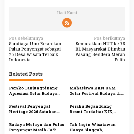
Ikuti Kami
N
Pos sebelumnya
Pos berikutnya
Sandiaga Uno Resmikan
Semarakkan HUT ke-78
a
Pulau Penyengat sebagai
RI, Masyarakat Diimbau
v
75 Desa Wisata Terbaik
Pasang Bendera Merah
Indonesia
Putih
i
g
Related Posts
a
s
Pemko Tanjungpinang
Mahasiswa KKN UGM
Apresiasi Gelar Budaya
Gelar Festival Budaya di
i
KKN-PPM UGM, Perkuat
Pulau Penyengat, Angkat
Pelestarian Warisan
Warisan Melayu dan
p
Festival Penyengat
Perahu Beganduang
Melayu di Penyengat
Dorong Wisata Sejarah
Heritage 2026 Satukan
Resmi Terdaftar KIK,
o
Tiga Negara, 200 Jong
Bukti Komitmen
s
Semarakkan Wisata
Suhardiman Amby
Budaya Melayu dan Pulau
Tak Ingin Wisatawan
Maritim Kepri
Lestarikan Budaya
Penyengat Masih Jadi
Hanya Singgah,
Kuansing