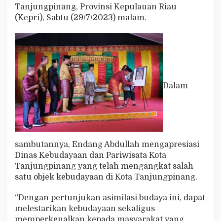
a
Tanjungpinang, Provinsi Kepulauan Riau
y
(Kepri), Sabtu (29/7/2023) malam.
a
s
e
b
a
g
a
Dalam
i
U
p
a
y
a
P
sambutannya, Endang Abdullah mengapresiasi
e
Dinas Kebudayaan dan Pariwisata Kota
l
e
Tanjungpinang yang telah mengangkat salah
s
satu objek kebudayaan di Kota Tanjungpinang.
t
a
“Dengan pertunjukan asimilasi budaya ini, dapat
r
melestarikan kebudayaan sekaligus
i
a
memperkenalkan kepada masyarakat yang