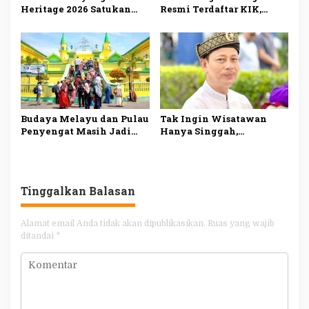
Heritage 2026 Satukan
Resmi Terdaftar KIK,
Tiga Negara, 200 Jong
Bukti Komitmen
Semarakkan Wisata
Suhardiman Amby
Maritim Kepri
Lestarikan Budaya
Kuansing
Budaya Melayu dan Pulau
Tak Ingin Wisatawan
Penyengat Masih Jadi
Hanya Singgah,
Daya Tarik Utama
Disbudpar Tanjungpinang
Wisman ke
Siapkan Paket Wisata
Tanjungpinang
Terpadu
Tinggalkan Balasan
Alamat email Anda tidak akan dipublikasikan.
Ruas yang wajib
ditandai
*