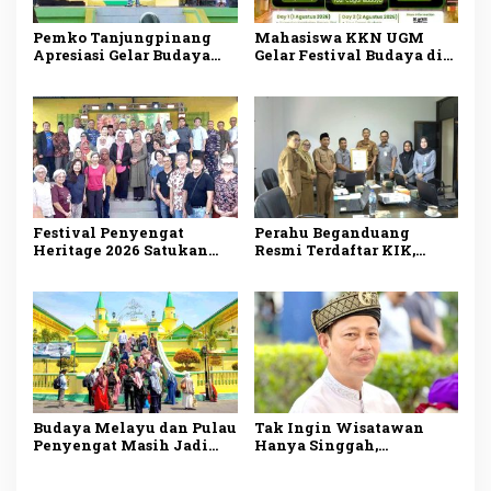
Pemko Tanjungpinang
Mahasiswa KKN UGM
Apresiasi Gelar Budaya
Gelar Festival Budaya di
KKN-PPM UGM, Perkuat
Pulau Penyengat, Angkat
Pelestarian Warisan
Warisan Melayu dan
Melayu di Penyengat
Dorong Wisata Sejarah
Festival Penyengat
Perahu Beganduang
Heritage 2026 Satukan
Resmi Terdaftar KIK,
Tiga Negara, 200 Jong
Bukti Komitmen
Semarakkan Wisata
Suhardiman Amby
Maritim Kepri
Lestarikan Budaya
Kuansing
Budaya Melayu dan Pulau
Tak Ingin Wisatawan
Penyengat Masih Jadi
Hanya Singgah,
Daya Tarik Utama
Disbudpar Tanjungpinang
Wisman ke
Siapkan Paket Wisata