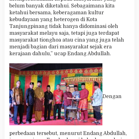
n
belum banyak diketahui. Sebagaimana kita
K
ketahui bersama, keberagaman kultur
e
kebudayaan yang heterogen di Kota
b
Tanjungpinang tidak hanya didominasi oleh
u
d
masyarakat melayu saja, tetapi juga terdapat
a
masyarakat tionghoa atau cina yang juga telah
y
menjadi bagian dari masyarakat sejak era
a
kerajaan dahulu,” ucap Endang Abdullah.
a
n
T
r
a
d
i
s
Dengan
i
perbedaan tersebut, menurut Endang Abdullah,