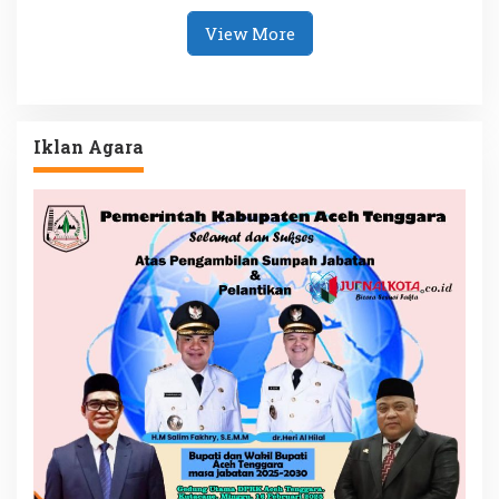
Tanjungpinang
Terpadu
View More
Iklan Agara