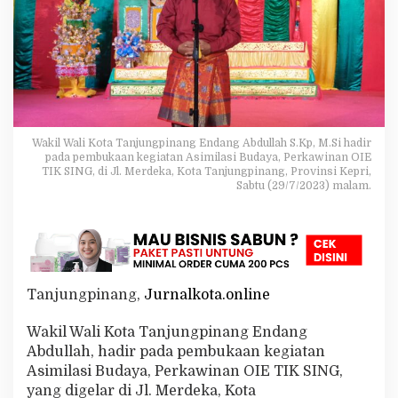
a
p
P
e
r
t
u
n
j
Wakil Wali Kota Tanjungpinang Endang Abdullah S.Kp, M.Si hadir
u
pada pembukaan kegiatan Asimilasi Budaya, Perkawinan OIE
k
TIK SING, di Jl. Merdeka, Kota Tanjungpinang, Provinsi Kepri,
a
Sabtu (29/7/2023) malam.
n
A
s
i
m
i
Tanjungpinang,
Jurnalkota.online
l
a
s
Wakil Wali Kota Tanjungpinang Endang
i
Abdullah, hadir pada pembukaan kegiatan
B
Asimilasi Budaya, Perkawinan OIE TIK SING,
u
yang digelar di Jl. Merdeka, Kota
d