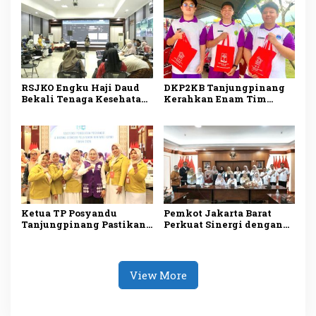
PKK
Menyisir
RSJKO Engku Haji Daud
DKP2KB Tanjungpinang
Bekali Tenaga Kesehatan
Kerahkan Enam Tim
Pemanfaatan AI untuk
Medis Dukung Bakti
Tingkatkan Pelayanan
Kesehatan Kogabwilhan I
Medis
Ketua TP Posyandu
Pemkot Jakarta Barat
Tanjungpinang Pastikan
Perkuat Sinergi dengan
Layanan Kesehatan Dasar
RS Hermina Daan Mogot
Makin Optimal melalui
untuk Tingkatkan
Penguatan Posyandu
Layanan Kesehatan
View More