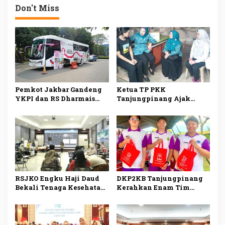
Layanan Kesehatan
Maaf
Don't Miss
Pemkot Jakbar Gandeng
Ketua TP PKK
YKPI dan RS Dharmais
Tanjungpinang Ajak
Gelar Skrining Kanker
Kader Jemput Persoalan
Payudara untuk Kader
Warga Lewat Program
PKK
Menyisir
RSJKO Engku Haji Daud
DKP2KB Tanjungpinang
Bekali Tenaga Kesehatan
Kerahkan Enam Tim
Pemanfaatan AI untuk
Medis Dukung Bakti
Tingkatkan Pelayanan
Kesehatan Kogabwilhan I
Medis