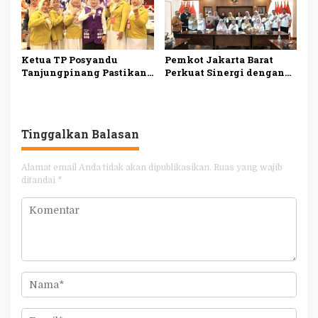
Ketua TP Posyandu
Pemkot Jakarta Barat
Tanjungpinang Pastikan
Perkuat Sinergi dengan
Layanan Kesehatan Dasar
RS Hermina Daan Mogot
Makin Optimal melalui
untuk Tingkatkan
Penguatan Posyandu
Layanan Kesehatan
Tinggalkan Balasan
Alamat email Anda tidak akan dipublikasikan.
Ruas yang wajib
ditandai
*