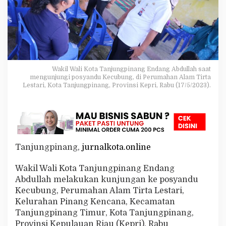
i
m
i
s
P
e
n
u
Wakil Wali Kota Tanjungpinang Endang Abdullah saat
r
mengunjungi posyandu Kecubung, di Perumahan Alam Tirta
Lestari, Kota Tanjungpinang, Provinsi Kepri, Rabu (17/5/2023).
u
n
a
n
S
t
u
Tanjungpinang,
jurnalkota.online
n
t
Wakil Wali Kota Tanjungpinang Endang
i
n
Abdullah melakukan kunjungan ke posyandu
g
Kecubung, Perumahan Alam Tirta Lestari,
M
Kelurahan Pinang Kencana, Kecamatan
e
Tanjungpinang Timur, Kota Tanjungpinang,
m
e
Provinsi Kepulauan Riau (Kepri), Rabu