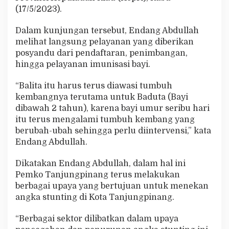
n
(17/5/2023).
u
h
Dalam kunjungan tersebut, Endang Abdullah
i
melihat langsung pelayanan yang diberikan
T
a
posyandu dari pendaftaran, penimbangan,
r
hingga pelayanan imunisasi bayi.
g
e
“Balita itu harus terus diawasi tumbuh
t
kembangnya terutama untuk Baduta (Bayi
N
a
dibawah 2 tahun), karena bayi umur seribu hari
s
itu terus mengalami tumbuh kembang yang
i
berubah-ubah sehingga perlu diintervensi,” kata
o
Endang Abdullah.
n
a
l
Dikatakan Endang Abdullah, dalam hal ini
Pemko Tanjungpinang terus melakukan
berbagai upaya yang bertujuan untuk menekan
angka stunting di Kota Tanjungpinang.
“Berbagai sektor dilibatkan dalam upaya