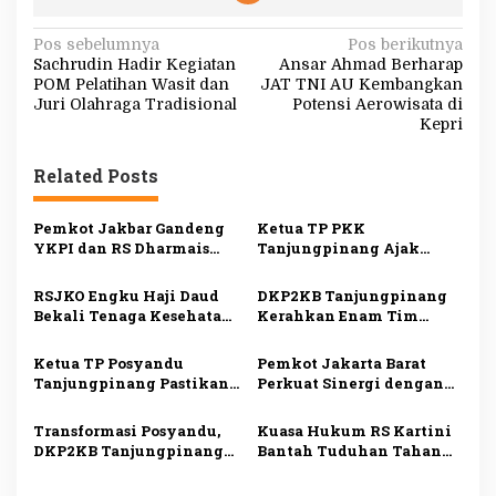
N
Pos sebelumnya
Pos berikutnya
Sachrudin Hadir Kegiatan
Ansar Ahmad Berharap
a
POM Pelatihan Wasit dan
JAT TNI AU Kembangkan
v
Juri Olahraga Tradisional
Potensi Aerowisata di
Kepri
i
g
Related Posts
a
s
Pemkot Jakbar Gandeng
Ketua TP PKK
YKPI dan RS Dharmais
Tanjungpinang Ajak
i
Gelar Skrining Kanker
Kader Jemput Persoalan
Payudara untuk Kader
Warga Lewat Program
p
RSJKO Engku Haji Daud
DKP2KB Tanjungpinang
PKK
Menyisir
Bekali Tenaga Kesehatan
Kerahkan Enam Tim
o
Pemanfaatan AI untuk
Medis Dukung Bakti
s
Tingkatkan Pelayanan
Kesehatan Kogabwilhan I
Ketua TP Posyandu
Pemkot Jakarta Barat
Medis
Tanjungpinang Pastikan
Perkuat Sinergi dengan
Layanan Kesehatan Dasar
RS Hermina Daan Mogot
Makin Optimal melalui
untuk Tingkatkan
Transformasi Posyandu,
Kuasa Hukum RS Kartini
Penguatan Posyandu
Layanan Kesehatan
DKP2KB Tanjungpinang
Bantah Tuduhan Tahan
Bekali 145 Kader
Pasien, Minta King Naga
Tingkatkan Kompetensi
Klarifikasi dan Minta