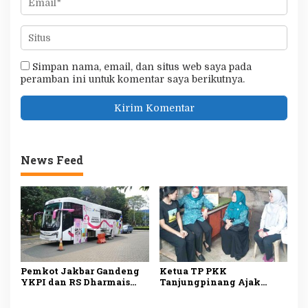
Simpan nama, email, dan situs web saya pada
peramban ini untuk komentar saya berikutnya.
News Feed
Pemkot Jakbar Gandeng
Ketua TP PKK
YKPI dan RS Dharmais
Tanjungpinang Ajak
Gelar Skrining Kanker
Kader Jemput Persoalan
Payudara untuk Kader
Warga Lewat Program