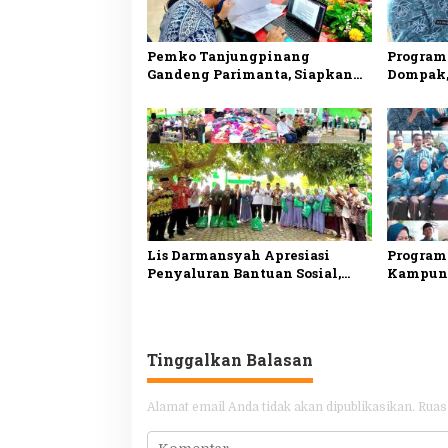
Pemko Tanjungpinang
Program
Gandeng Parimanta, Siapkan
Dompak,
Ekosistem Digital dan Fuel
Tanjung
Card Solar Subsidi
Pemberd
Lis Darmansyah Apresiasi
Program
Penyaluran Bantuan Sosial,
Kampung
Ajak Perkuat Semangat Berbagi
Perkuat
dan Gotong Royong
dan Pem
Tinggalkan Balasan
Alamat email Anda tidak akan dipublikasikan.
Ruas