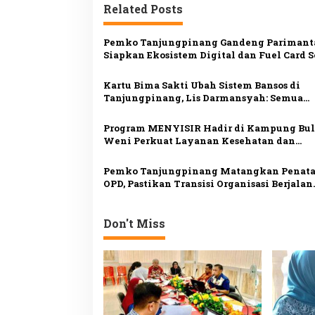
i
Related Posts
g
a
Pemko Tanjungpinang Gandeng Parimant
s
Siapkan Ekosistem Digital dan Fuel Card S
Subsidi
i
Kartu Bima Sakti Ubah Sistem Bansos di
p
Tanjungpinang, Lis Darmansyah: Semua
Riwayat Bantuan Tercatat dalam Satu Dat
o
Program MENYISIR Hadir di Kampung Bul
s
Weni Perkuat Layanan Kesehatan dan
Pembinaan Keluarga
Pemko Tanjungpinang Matangkan Penat
OPD, Pastikan Transisi Organisasi Berjalan
Lancar
Don't Miss