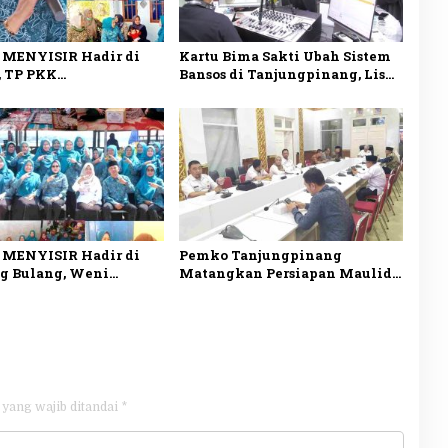
 MENYISIR Hadir di
Kartu Bima Sakti Ubah Sistem
 TP PKK
Bansos di Tanjungpinang, Lis
pinang Perkuat
Darmansyah: Semua Riwayat
ayaan Keluarga
Bantuan Tercatat dalam Satu
Data
 MENYISIR Hadir di
Pemko Tanjungpinang
 Bulang, Weni
Matangkan Persiapan Maulid
 Layanan Kesehatan
Nabi 1448 H, Digelar Serentak
binaan Keluarga
di Empat Masjid
 yang wajib ditandai
*