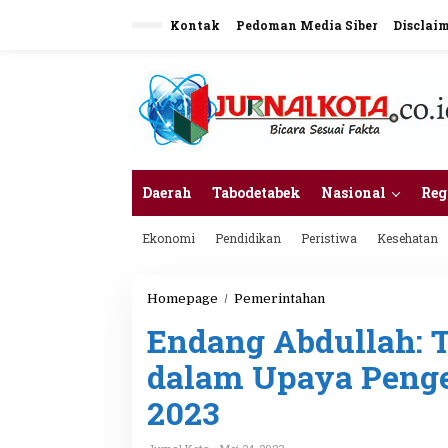
L
Kontak
Pedoman Media Siber
Disclai
e
w
a
t
i
k
e
k
o
n
Daerah
Tabodetabek
Nasional
Reg
t
e
Ekonomi
Pendidikan
Peristiwa
Kesehatan
n
Homepage
/
Pemerintahan
E
n
Endang Abdullah: T
d
a
dalam Upaya Penge
n
g
2023
A
b
d