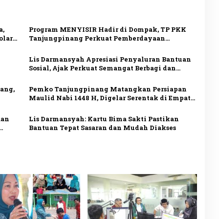
a,
Program MENYISIR Hadir di Dompak, TP PKK
olar
Tanjungpinang Perkuat Pemberdayaan
Keluarga
Lis Darmansyah Apresiasi Penyaluran Bantuan
Sosial, Ajak Perkuat Semangat Berbagi dan
a
Gotong Royong
ang,
Pemko Tanjungpinang Matangkan Persiapan
Maulid Nabi 1448 H, Digelar Serentak di Empat
Masjid
aan
Lis Darmansyah: Kartu Bima Sakti Pastikan
Bantuan Tepat Sasaran dan Mudah Diakses