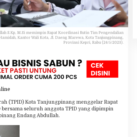
llah S.Kp, M.Si memimpin Rapat Koordinasi Rutin Tim Pengendalian
a Hamidah, Kantor Wali Kota, Jl. Daeng Marewa, Kota Tanjungpinang,
Provinsi Kepri, Rabu (24/5/2023).
nline
erah (TPID) Kota Tanjungpinang menggelar Rapat
D bersama seluruh anggota TPID yang dipimpin
gpinang Endang Abdullah.