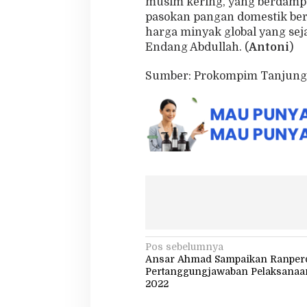
musim kering, yang berdampa
pasokan pangan domestik berp
harga minyak global yang se
Endang Abdullah. (
Antoni
)
Sumber: Prokompim Tanjung
N
Pos sebelumnya
Ansar Ahmad Sampaikan Ranper
a
Pertanggungjawaban Pelaksana
v
2022