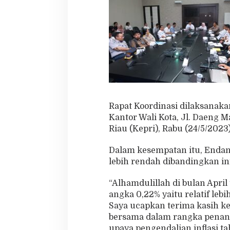
I
n
f
l
a
s
i
T
a
h
u
Rapat Koordinasi dilaksanaka
n
Kantor Wali Kota, Jl. Daeng 
2
Riau (Kepri), Rabu (24/5/2023)
0
2
3
Dalam kesempatan itu, Endan
lebih rendah dibandingkan in
“Alhamdulillah di bulan April
angka 0,22% yaitu relatif lebi
Saya ucapkan terima kasih ke
bersama dalam rangka penang
upaya pengendalian inflasi t