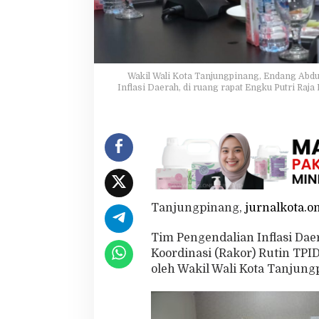
a
s
i
d
a
l
Wakil Wali Kota Tanjungpinang, Endang Abdu
a
Inflasi Daerah, di ruang rapat Engku Putri Raj
m
U
p
a
y
a
P
e
n
Tanjungpinang,
jurnalkota.o
g
e
Tim Pengendalian Inflasi Da
n
Koordinasi (Rakor) Rutin TPI
d
a
oleh Wakil Wali Kota Tanjun
l
i
a
n