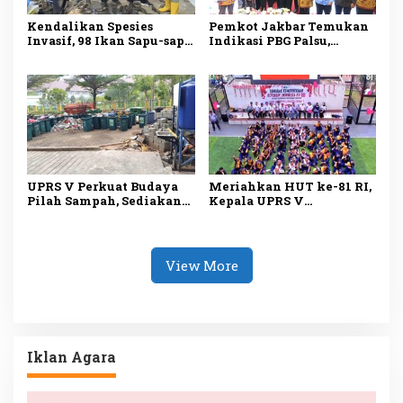
Kendalikan Spesies
Pemkot Jakbar Temukan
Invasif, 98 Ikan Sapu-sapu
Indikasi PBG Palsu,
Ditangkap di Kali Olimo
Pengawasan Bangunan
Diperketat
UPRS V Perkuat Budaya
Meriahkan HUT ke-81 RI,
Pilah Sampah, Sediakan
Kepala UPRS V
Fasilitas Lengkap untuk
Muhammad Ali Buka
Dukung Lingkungan
Lomba Antar-Rusun di
Bersih
Daan Mogot
View More
Iklan Agara