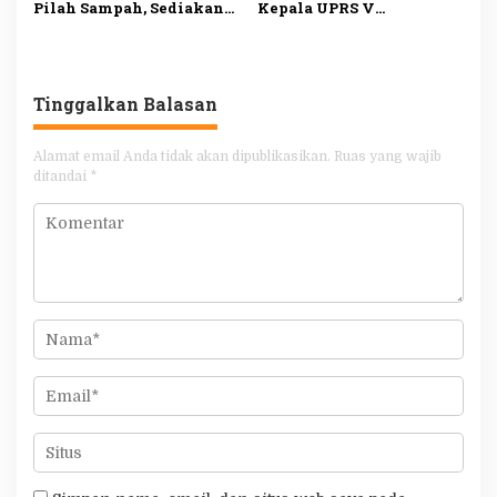
Pilah Sampah, Sediakan
Kepala UPRS V
Fasilitas Lengkap untuk
Muhammad Ali Buka
Dukung Lingkungan
Lomba Antar-Rusun di
Bersih
Daan Mogot
Tinggalkan Balasan
Alamat email Anda tidak akan dipublikasikan.
Ruas yang wajib
ditandai
*