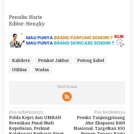
Penulis: Haris
Editor: Hengky
Kaliders
Pemkot Jakbar
Potong kabel
Utilitas
Wadas
Ikuti Kami
N
Pos sebelumnya
Pos berikutnya
Polda Kepri dan UMRAH
Pemko Tanjungpinang
a
Resmikan Pusat Studi
Atur Ekspansi Ritel
v
Kepolisian, Perkuat
Nasional, Targetkan 100
Kolaborasi Berbasis Riset
Persen Tenaga Kerja