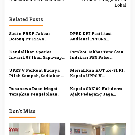
i
Lokal
g
Related Posts
a
s
Sudin PRKP Jakbar
DPRD DKI Fasilitasi
i
Dorong PT RRAA
Audiensi PPPSRS
Serahkan Pengelolaan
Citypark dan
p
Citypark, Sanksi
Pengembang, Serah
Kendalikan Spesies
Pemkot Jakbar Temukan
o
Administratif Bisa
Terima Pengelolaan Jadi
Invasif, 98 Ikan Sapu-sapu
Indikasi PBG Palsu,
Diberikan
Sorotan
s
Ditangkap di Kali Olimo
Pengawasan Bangunan
Diperketat
UPRS V Perkuat Budaya
Meriahkan HUT ke-81 RI,
Pilah Sampah, Sediakan
Kepala UPRS V
Fasilitas Lengkap untuk
Muhammad Ali Buka
Dukung Lingkungan
Lomba Antar-Rusun di
Rusunawa Daan Mogot
Kepala SDN 09 Kalideres
Bersih
Daan Mogot
Terapkan Pengelolaan
Ajak Pedagang Jaga
Sampah Mandiri, Warga
Kebersihan Lingkungan
Mulai Pilah Sampah dari
Sekolah
Rumah
Don't Miss