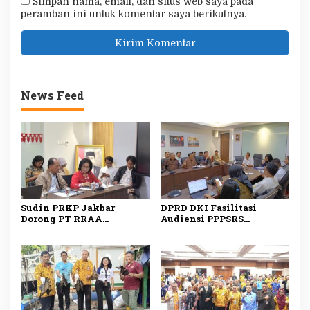
Simpan nama, email, dan situs web saya pada
peramban ini untuk komentar saya berikutnya.
News Feed
Sudin PRKP Jakbar
DPRD DKI Fasilitasi
Dorong PT RRAA
Audiensi PPPSRS
Serahkan Pengelolaan
Citypark dan
Citypark, Sanksi
Pengembang, Serah
Administratif Bisa
Terima Pengelolaan Jadi
Diberikan
Sorotan