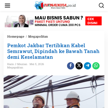
L
e
w
a
t
i
k
e
Homepage
/
Megapolitan
P
k
e
o
Pemkot Jakbar Tertibkan Kabel
m
n
k
Semrawut, Dipindah ke Bawah Tanah
t
o
e
demi Keselamatan
t
n
J
Haris J Siburian
Mei 5, 2026
a
Megapolitan
k
b
a
r
T
e
r
t
i