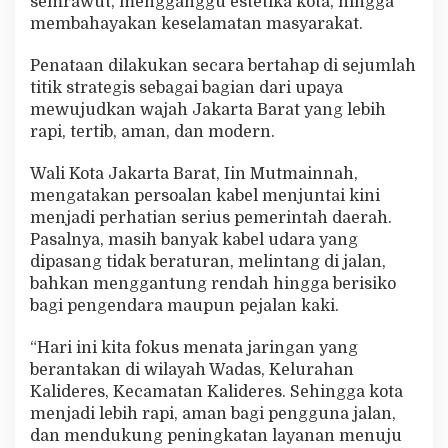
semrawut, mengganggu estetika kota, hingga
h
membahayakan keselamatan masyarakat.
k
e
Penataan dilakukan secara bertahap di sejumlah
B
a
titik strategis sebagai bagian dari upaya
w
mewujudkan wajah Jakarta Barat yang lebih
a
rapi, tertib, aman, dan modern.
h
T
Wali Kota Jakarta Barat, Iin Mutmainnah,
a
n
mengatakan persoalan kabel menjuntai kini
a
menjadi perhatian serius pemerintah daerah.
h
Pasalnya, masih banyak kabel udara yang
d
dipasang tidak beraturan, melintang di jalan,
e
m
bahkan menggantung rendah hingga berisiko
i
bagi pengendara maupun pejalan kaki.
K
e
“Hari ini kita fokus menata jaringan yang
s
berantakan di wilayah Wadas, Kelurahan
e
l
Kalideres, Kecamatan Kalideres. Sehingga kota
a
menjadi lebih rapi, aman bagi pengguna jalan,
m
dan mendukung peningkatan layanan menuju
a