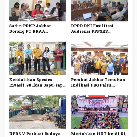
Sudin PRKP Jakbar
DPRD DKI Fasilitasi
Dorong PT RRAA
Audiensi PPPSRS
Serahkan Pengelolaan
Citypark dan
Citypark, Sanksi
Pengembang, Serah
Administratif Bisa
Terima Pengelolaan Jadi
Diberikan
Sorotan
Kendalikan Spesies
Pemkot Jakbar Temukan
Invasif, 98 Ikan Sapu-sapu
Indikasi PBG Palsu,
Ditangkap di Kali Olimo
Pengawasan Bangunan
Diperketat
UPRS V Perkuat Budaya
Meriahkan HUT ke-81 RI,