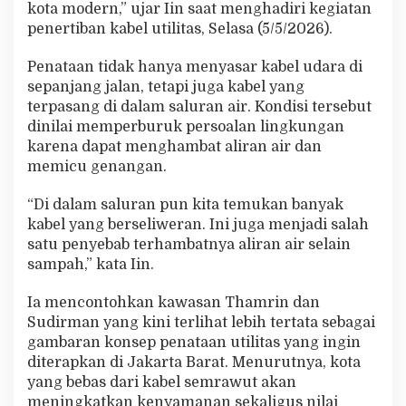
kota modern,” ujar Iin saat menghadiri kegiatan
t
penertiban kabel utilitas, Selasa (5/5/2026).
a
n
Penataan tidak hanya menyasar kabel udara di
sepanjang jalan, tetapi juga kabel yang
terpasang di dalam saluran air. Kondisi tersebut
dinilai memperburuk persoalan lingkungan
karena dapat menghambat aliran air dan
memicu genangan.
“Di dalam saluran pun kita temukan banyak
kabel yang berseliweran. Ini juga menjadi salah
satu penyebab terhambatnya aliran air selain
sampah,” kata Iin.
Ia mencontohkan kawasan Thamrin dan
Sudirman yang kini terlihat lebih tertata sebagai
gambaran konsep penataan utilitas yang ingin
diterapkan di Jakarta Barat. Menurutnya, kota
yang bebas dari kabel semrawut akan
meningkatkan kenyamanan sekaligus nilai