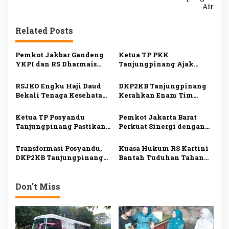
i
Air
g
Related Posts
a
s
Pemkot Jakbar Gandeng
Ketua TP PKK
i
YKPI dan RS Dharmais
Tanjungpinang Ajak
Gelar Skrining Kanker
Kader Jemput Persoalan
p
Payudara untuk Kader
Warga Lewat Program
RSJKO Engku Haji Daud
DKP2KB Tanjungpinang
o
PKK
Menyisir
Bekali Tenaga Kesehatan
Kerahkan Enam Tim
s
Pemanfaatan AI untuk
Medis Dukung Bakti
Tingkatkan Pelayanan
Kesehatan Kogabwilhan I
Ketua TP Posyandu
Pemkot Jakarta Barat
Medis
Tanjungpinang Pastikan
Perkuat Sinergi dengan
Layanan Kesehatan Dasar
RS Hermina Daan Mogot
Makin Optimal melalui
untuk Tingkatkan
Transformasi Posyandu,
Kuasa Hukum RS Kartini
Penguatan Posyandu
Layanan Kesehatan
DKP2KB Tanjungpinang
Bantah Tuduhan Tahan
Bekali 145 Kader
Pasien, Minta King Naga
Tingkatkan Kompetensi
Klarifikasi dan Minta
Layanan Kesehatan
Maaf
Don't Miss