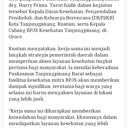
r
drg. Harry Prima. Turut hadir dalam kegiatan
g
tersebut Kepala Dinas Kesehatan, Pengendalian
a
Penduduk, dan Keluarga Berencana (DKP2KB)
D
Kota Tanjungpinang, Rustam, serta Kepala
i
p
Cabang BPJS Kesehatan Tanjungpinang, dr.
e
Grace.
r
m
Rustam mengatakan, kerja sama ini menjadi
u
langkah strategis pemerintah daerah dalam
d
a
memperluas akses layanan kesehatan tingkat
h
pertama bagi masyarakat. Ia menilai keberadaan
Puskesmas Tanjungpinang Barat sebagai
fasilitas kesehatan mitra BPJS akan memberikan
dampak signifikan, terutama bagi warga yang
selama ini harus mengakses layanan di lokasi
yang lebih jauh.
“Kerja sama ini diharapkan memberikan
kemudahan bagi masyarakat, khususnya dalam
mendapatkan layanan kesehatan yang lebih