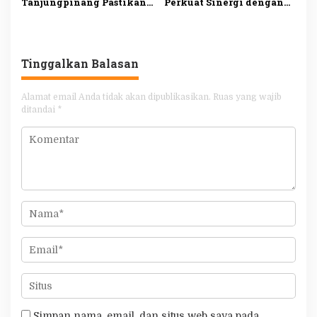
Tanjungpinang Pastikan
Perkuat Sinergi dengan
Layanan Kesehatan Dasar
RS Hermina Daan Mogot
Makin Optimal melalui
untuk Tingkatkan
Penguatan Posyandu
Layanan Kesehatan
Tinggalkan Balasan
Alamat email Anda tidak akan dipublikasikan.
Ruas yang wajib
ditandai
*
Simpan nama, email, dan situs web saya pada