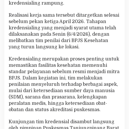
kredensialing rampung.
e
r
t
Realisasi kerja sama tersebut ditargetkan selesai
a
sebelum pekan ketiga April 2026. Tahapan
B
kredensialing yang menjadi syarat utama telah
P
dilaksanakan pada Senin (6/4/2026), dengan
J
S
melibatkan tim penilai dari BPJS Kesehatan
,
yang turun langsung ke lokasi.
A
k
Kredensialing merupakan proses penting untuk
s
memastikan fasilitas kesehatan memenuhi
e
s
standar pelayanan sebelum resmi menjadi mitra
K
BPJS. Dalam kegiatan ini, tim melakukan
e
penilaian menyeluruh terhadap berbagai aspek,
s
mulai dari ketersediaan sumber daya manusia
e
h
(SDM), sarana dan prasarana, kelengkapan
a
peralatan medis, hingga ketersediaan obat-
t
obatan dan status akreditasi puskesmas.
a
n
Kunjungan tim kredensial disambut langsung
W
a
oleh pimpinan Puskesmas Tanjungpinang Barat,