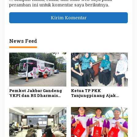
peramban ini untuk komentar saya berikutnya.
News Feed
Pemkot Jakbar Gandeng
Ketua TP PKK
YKPI dan RS Dharmais
Tanjungpinang Ajak
Gelar Skrining Kanker
Kader Jemput Persoalan
Payudara untuk Kader
Warga Lewat Program
PKK
Menyisir