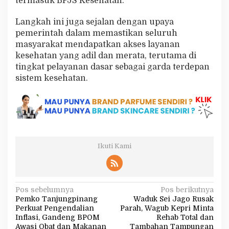
termasuk BPJS Kesehatan.
Langkah ini juga sejalan dengan upaya
pemerintah dalam memastikan seluruh
masyarakat mendapatkan akses layanan
kesehatan yang adil dan merata, terutama di
tingkat pelayanan dasar sebagai garda terdepan
sistem kesehatan.
Ikuti Kami
N
Pos sebelumnya
Pos berikutnya
Pemko Tanjungpinang
Waduk Sei Jago Rusak
a
Perkuat Pengendalian
Parah, Wagub Kepri Minta
v
Inflasi, Gandeng BPOM
Rehab Total dan
Awasi Obat dan Makanan
Tambahan Tampungan