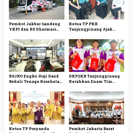
Pemkot Jakbar Gandeng
Ketua TP PKK
YKPI dan RS Dharmais
Tanjungpinang Ajak
Gelar Skrining Kanker
Kader Jemput Persoalan
Payudara untuk Kader
Warga Lewat Program
PKK
Menyisir
RSJKO Engku Haji Daud
DKP2KB Tanjungpinang
Bekali Tenaga Kesehatan
Kerahkan Enam Tim
Pemanfaatan AI untuk
Medis Dukung Bakti
Tingkatkan Pelayanan
Kesehatan Kogabwilhan I
Medis
Ketua TP Posyandu
Pemkot Jakarta Barat