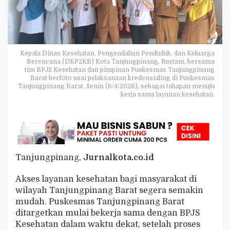
i
n
a
n
g
B
Kepala Dinas Kesehatan, Pengendalian Penduduk, dan Keluarga
a
Berencana (DKP2KB) Kota Tanjungpinang, Rustam, bersama
r
tim BPJS Kesehatan dan pimpinan Puskesmas Tanjungpinang
Barat berfoto usai pelaksanaan kredensialing di Puskesmas
a
Tanjungpinang Barat, Senin (6/4/2026), sebagai tahapan menuju
t
kerja sama layanan kesehatan.
S
e
g
e
r
a
L
Tanjungpinang,
Jurnalkota.co.id
a
y
Akses layanan kesehatan bagi masyarakat di
a
n
wilayah Tanjungpinang Barat segera semakin
i
mudah. Puskesmas Tanjungpinang Barat
P
ditargetkan mulai bekerja sama dengan BPJS
e
Kesehatan dalam waktu dekat, setelah proses
s