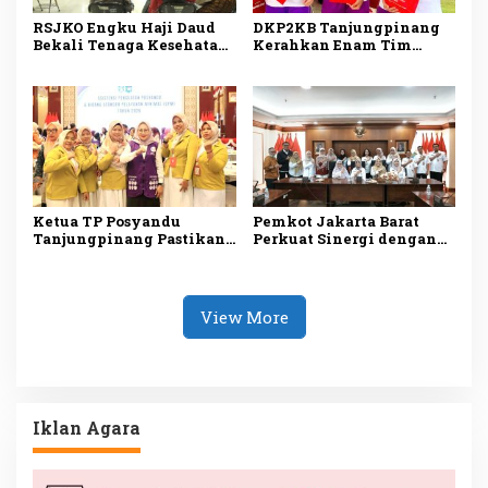
RSJKO Engku Haji Daud
DKP2KB Tanjungpinang
Bekali Tenaga Kesehatan
Kerahkan Enam Tim
Pemanfaatan AI untuk
Medis Dukung Bakti
Tingkatkan Pelayanan
Kesehatan Kogabwilhan I
Medis
Ketua TP Posyandu
Pemkot Jakarta Barat
Tanjungpinang Pastikan
Perkuat Sinergi dengan
Layanan Kesehatan Dasar
RS Hermina Daan Mogot
Makin Optimal melalui
untuk Tingkatkan
Penguatan Posyandu
Layanan Kesehatan
View More
Iklan Agara