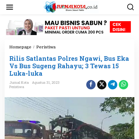
L
e
w
a
t
i
k
e
Homepage
/
Peristiwa
R
k
i
o
Rilis Satlantas Polres Ngawi, Bus Eka
l
n
i
Vs Bus Sugeng Rahayu; 3 Tewas 15
t
s
e
Luka-luka
S
n
a
Jurnal Kota
Agustus 31, 2023
t
Peristiwa
l
a
n
t
a
s
P
o
l