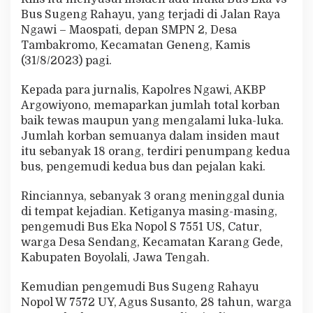
g
Bus Sugeng Rahayu, yang terjadi di Jalan Raya
R
Ngawi – Maospati, depan SMPN 2, Desa
a
Tambakromo, Kecamatan Geneng, Kamis
h
a
(31/8/2023) pagi.
y
u
Kepada para jurnalis, Kapolres Ngawi, AKBP
;
Argowiyono, memaparkan jumlah total korban
3
baik tewas maupun yang mengalami luka-luka.
T
e
Jumlah korban semuanya dalam insiden maut
w
itu sebanyak 18 orang, terdiri penumpang kedua
a
bus, pengemudi kedua bus dan pejalan kaki.
s
1
Rinciannya, sebanyak 3 orang meninggal dunia
5
L
di tempat kejadian. Ketiganya masing-masing,
u
pengemudi Bus Eka Nopol S 7551 US, Catur,
k
warga Desa Sendang, Kecamatan Karang Gede,
a
Kabupaten Boyolali, Jawa Tengah.
-
l
u
Kemudian pengemudi Bus Sugeng Rahayu
k
Nopol W 7572 UY, Agus Susanto, 28 tahun, warga
a