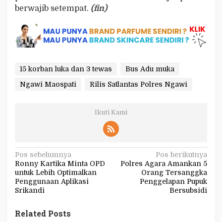
berwajib setempat.
(fin)
15 korban luka dan 3 tewas
Bus Adu muka
Ngawi Maospati
Rilis Satlantas Polres Ngawi
Ikuti Kami
N
Pos sebelumnya
Pos berikutnya
Ronny Kartika Minta OPD
Polres Agara Amankan 5
a
untuk Lebih Optimalkan
Orang Tersanggka
v
Penggunaan Aplikasi
Penggelapan Pupuk
Srikandi
Bersubsidi
i
g
Related Posts