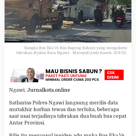
r
e
s
N
g
a
w
i
,
Rangka Bus Eka Vs Bus Sugeng Rahayu yang mengalami
B
tabrakan di jalan Raya Ngawi - Maospati pada Kamis, 31/8/23.
u
s
E
k
a
V
Ngawi,
Jurnalkota.online
s
B
u
Satlantas Polres Ngawi langsung merilis data
s
mutakhir korban tewas dan terluka, beberapa
S
saat usai terjadinya tabrakan dua buah bus cepat
u
Antar Provinsi.
g
e
n
Rilis itu menyusul insiden adu muka Bus Eka Vs