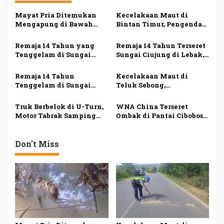
a
s
Mayat Pria Ditemukan
Kecelakaan Maut di
Mengapung di Bawah
Bintan Timur, Pengendara
i
Jembatan Leuwi Jaksi,
Yamaha Scorpio Tewas
Polisi Lakukan
Usai Tabrakan dengan
p
Remaja 14 Tahun yang
Remaja 14 Tahun Terseret
Penyelidikan
Honda Vario
Tenggelam di Sungai
Sungai Ciujung di Lebak,
o
Ciujung Ditemukan
Pencarian Hari Kedua
s
Meninggal Setelah Tiga
Belum Membuahkan
Remaja 14 Tahun
Kecelakaan Maut di
Hari Pencarian
Hasil
Tenggelam di Sungai
Teluk Sebong,
Ciujung, Tim SAR Banten
Pengendara Jupiter Z
Lakukan Pencarian
Meninggal Dunia
Truk Berbelok di U-Turn,
WNA China Terseret
Motor Tabrak Samping
Ombak di Pantai Cibobos
Kendaraan di Bintan, Dua
Lebak Ditemukan Tewas,
Orang Luka Berat
Tim SAR Evakuasi Korban
Don't Miss