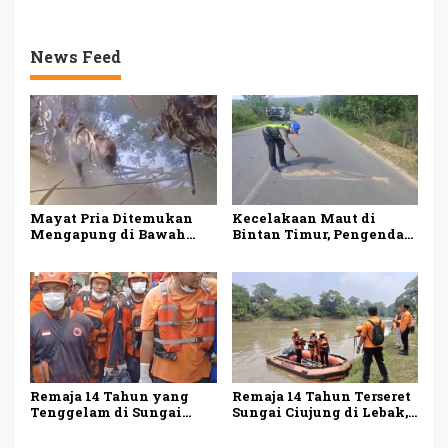
News Feed
Mayat Pria Ditemukan
Kecelakaan Maut di
Mengapung di Bawah
Bintan Timur, Pengendara
Jembatan Leuwi Jaksi,
Yamaha Scorpio Tewas
Polisi Lakukan
Usai Tabrakan dengan
Penyelidikan
Honda Vario
Remaja 14 Tahun yang
Remaja 14 Tahun Terseret
Tenggelam di Sungai
Sungai Ciujung di Lebak,
Ciujung Ditemukan
Pencarian Hari Kedua
Meninggal Setelah Tiga
Belum Membuahkan