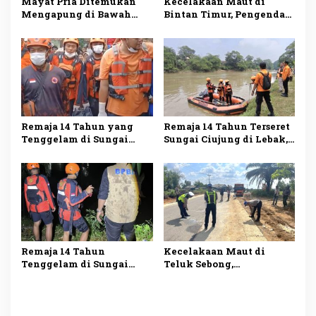
Mayat Pria Ditemukan
Kecelakaan Maut di
Mengapung di Bawah
Bintan Timur, Pengendara
Jembatan Leuwi Jaksi,
Yamaha Scorpio Tewas
Polisi Lakukan
Usai Tabrakan dengan
Penyelidikan
Honda Vario
Remaja 14 Tahun yang
Remaja 14 Tahun Terseret
Tenggelam di Sungai
Sungai Ciujung di Lebak,
Ciujung Ditemukan
Pencarian Hari Kedua
Meninggal Setelah Tiga
Belum Membuahkan
Hari Pencarian
Hasil
Remaja 14 Tahun
Kecelakaan Maut di
Tenggelam di Sungai
Teluk Sebong,
Ciujung, Tim SAR Banten
Pengendara Jupiter Z
Lakukan Pencarian
Meninggal Dunia