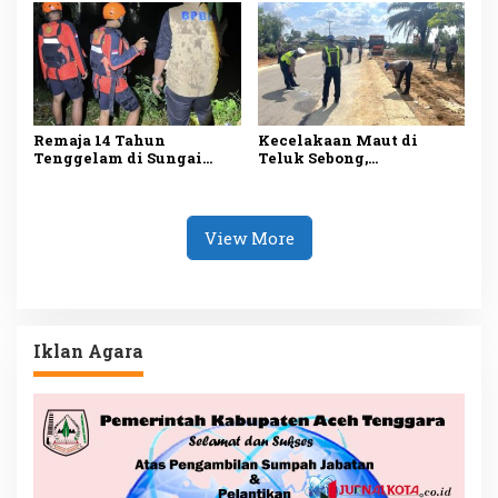
Hari Pencarian
Hasil
Remaja 14 Tahun
Kecelakaan Maut di
Tenggelam di Sungai
Teluk Sebong,
Ciujung, Tim SAR Banten
Pengendara Jupiter Z
Lakukan Pencarian
Meninggal Dunia
View More
Iklan Agara