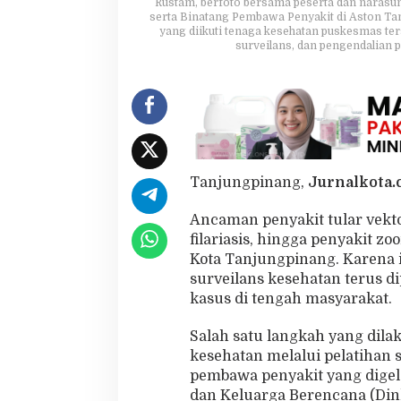
Rustam, berfoto bersama peserta dan narasum
D
serta Binatang Pembawa Penyakit di Aston Tan
,
yang diikuti tenaga kesehatan puskesmas ter
M
surveilans, dan pengendalian pe
a
l
a
r
i
a
d
a
Tanjungpinang,
Jurnalkota.c
n
P
Ancaman penyakit tular vekt
e
n
filariasis, hingga penyakit z
y
Kota Tanjungpinang. Karena i
a
surveilans kesehatan terus 
k
kasus di tengah masyarakat.
i
t
T
Salah satu langkah yang dil
u
kesehatan melalui pelatihan 
l
pembawa penyakit yang digel
a
dan Keluarga Berencana (Din
r