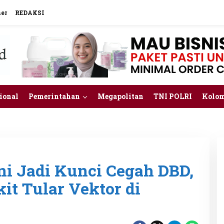
mer
REDAKSI
ional
Pemerintahan
Megapolitan
TNI POLRI
Kolo
ni Jadi Kunci Cegah DBD,
it Tular Vektor di