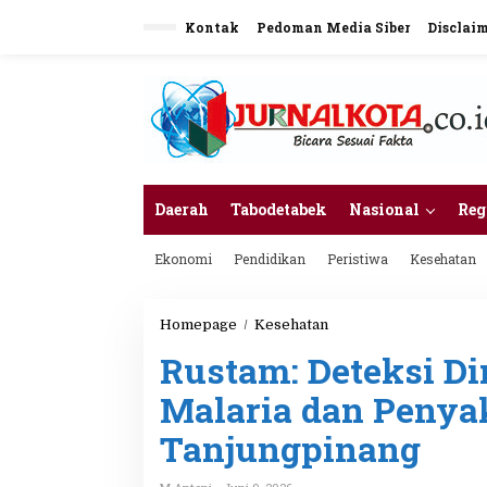
L
Kontak
Pedoman Media Siber
Disclai
e
w
a
t
i
k
e
k
o
n
Daerah
Tabodetabek
Nasional
Reg
t
e
Ekonomi
Pendidikan
Peristiwa
Kesehatan
n
Homepage
/
Kesehatan
R
u
Rustam: Deteksi Di
s
t
Malaria dan Penyak
a
m
Tanjungpinang
:
D
e