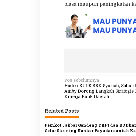
biasa maupun peningkatan ka
N
Pos sebelumnya
Hadiri RUPS BRK Syariah, Suhar
a
Amby Dorong Langkah Strategis 
v
Kinerja Bank Daerah
i
Related Posts
g
a
Pemkot Jakbar Gandeng YKPI dan RS Dha
s
Gelar Skrining Kanker Payudara untuk Ka
PKK