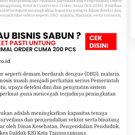
ber usai pembukaan Pelatihan Surveilans dan Pengendalian Vektor
jungpinang Hotel & Conference Center, Senin (8/6/2026). Pelatihan
sebut bertujuan meningkatkan kapasitas petugas dalam deteksi dini,
nyakit tular vektor seperti DBD, malaria, filariasis, serta zoonosis.
o.id
or seperti demam berdarah dengue (DBD), malaria,
oonosis masih menjadi perhatian serius Pemerintah
tu, upaya deteksi dini dan penguatan sistem
diperkuat guna mencegah terjadinya peningkatan
akukan adalah meningkatkan kapasitas tenaga
surveilans dan pengendalian vektor serta binatang
ar oleh Dinas Kesehatan, Pengendalian Penduduk,
kes Dalduk KB) Kota Tanjungpinang.