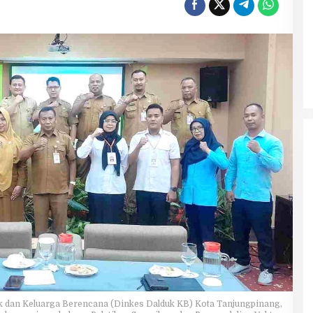
k dan Keluarga Berencana (Dinkes Dalduk KB) Kota Tanjungpinang,