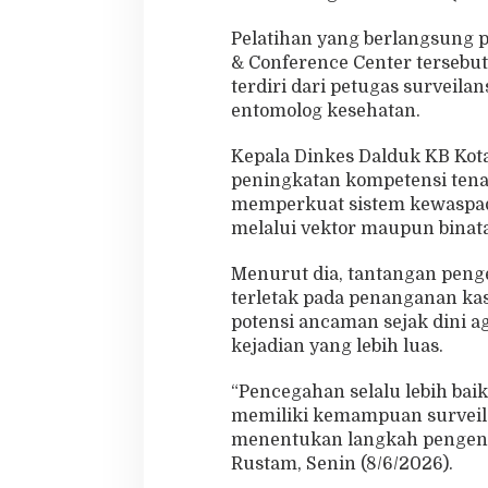
V
e
Pelatihan yang berlangsung 
k
& Conference Center tersebut
t
terdiri dari petugas surveila
o
entomolog kesehatan.
r
d
i
Kepala Dinkes Dalduk KB Ko
T
peningkatan kompetensi tena
a
memperkuat sistem kewaspada
n
melalui vektor maupun binat
j
u
n
Menurut dia, tantangan penge
g
terletak pada penanganan ka
p
potensi ancaman sejak dini 
i
kejadian yang lebih luas.
n
a
n
“Pencegahan selalu lebih bai
g
memiliki kemampuan surveilan
menentukan langkah pengenda
Rustam, Senin (8/6/2026).