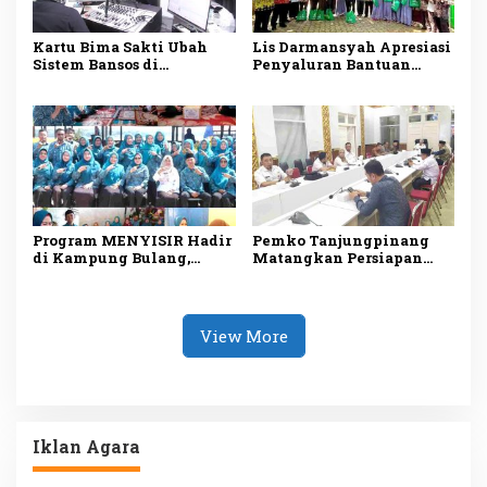
Kartu Bima Sakti Ubah
Lis Darmansyah Apresiasi
Sistem Bansos di
Penyaluran Bantuan
Tanjungpinang, Lis
Sosial, Ajak Perkuat
Darmansyah: Semua
Semangat Berbagi dan
Riwayat Bantuan Tercatat
Gotong Royong
dalam Satu Data
Program MENYISIR Hadir
Pemko Tanjungpinang
di Kampung Bulang,
Matangkan Persiapan
Weni Perkuat Layanan
Maulid Nabi 1448 H,
Kesehatan dan
Digelar Serentak di Empat
Pembinaan Keluarga
Masjid
View More
Iklan Agara