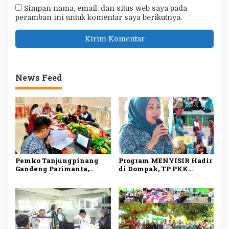
Simpan nama, email, dan situs web saya pada
peramban ini untuk komentar saya berikutnya.
News Feed
Pemko Tanjungpinang
Program MENYISIR Hadir
Gandeng Parimanta,
di Dompak, TP PKK
Siapkan Ekosistem
Tanjungpinang Perkuat
Digital dan Fuel Card
Pemberdayaan Keluarga
Solar Subsidi