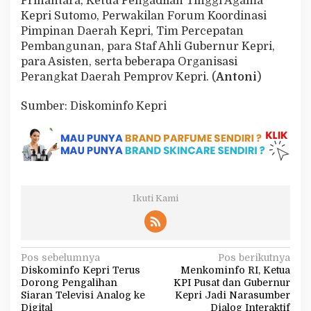
Prihantara, Ketua Pengadilan Tinggi Agama
Kepri Sutomo, Perwakilan Forum Koordinasi
Pimpinan Daerah Kepri, Tim Percepatan
Pembangunan, para Staf Ahli Gubernur Kepri,
para Asisten, serta beberapa Organisasi
Perangkat Daerah Pemprov Kepri. (
Antoni
)
Sumber: Diskominfo Kepri
Ikuti Kami
N
Pos sebelumnya
Pos berikutnya
Diskominfo Kepri Terus
Menkominfo RI, Ketua
a
Dorong Pengalihan
KPI Pusat dan Gubernur
v
Siaran Televisi Analog ke
Kepri Jadi Narasumber
Digital
Dialog Interaktif