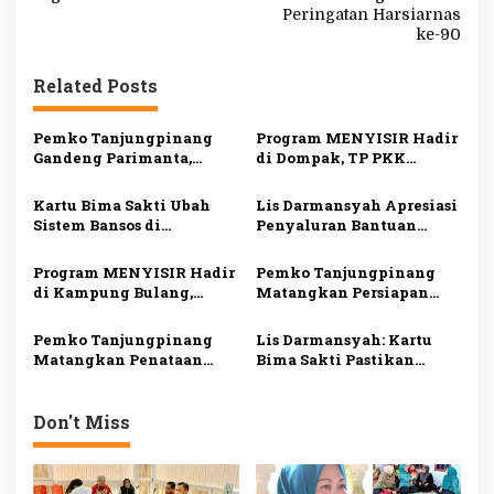
i
Peringatan Harsiarnas
g
ke-90
a
Related Posts
s
i
Pemko Tanjungpinang
Program MENYISIR Hadir
Gandeng Parimanta,
di Dompak, TP PKK
p
Siapkan Ekosistem
Tanjungpinang Perkuat
o
Digital dan Fuel Card
Pemberdayaan Keluarga
Kartu Bima Sakti Ubah
Lis Darmansyah Apresiasi
Solar Subsidi
s
Sistem Bansos di
Penyaluran Bantuan
Tanjungpinang, Lis
Sosial, Ajak Perkuat
Darmansyah: Semua
Semangat Berbagi dan
Program MENYISIR Hadir
Pemko Tanjungpinang
Riwayat Bantuan Tercatat
Gotong Royong
di Kampung Bulang,
Matangkan Persiapan
dalam Satu Data
Weni Perkuat Layanan
Maulid Nabi 1448 H,
Kesehatan dan
Digelar Serentak di Empat
Pemko Tanjungpinang
Lis Darmansyah: Kartu
Pembinaan Keluarga
Masjid
Matangkan Penataan
Bima Sakti Pastikan
OPD, Pastikan Transisi
Bantuan Tepat Sasaran
Organisasi Berjalan
dan Mudah Diakses
Lancar
Don't Miss