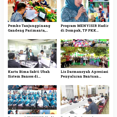
Pemko Tanjungpinang
Program MENYISIR Hadir
Gandeng Parimanta,
di Dompak, TP PKK
Siapkan Ekosistem
Tanjungpinang Perkuat
Digital dan Fuel Card
Pemberdayaan Keluarga
Solar Subsidi
Kartu Bima Sakti Ubah
Lis Darmansyah Apresiasi
Sistem Bansos di
Penyaluran Bantuan
Tanjungpinang, Lis
Sosial, Ajak Perkuat
Darmansyah: Semua
Semangat Berbagi dan
Riwayat Bantuan Tercatat
Gotong Royong
dalam Satu Data