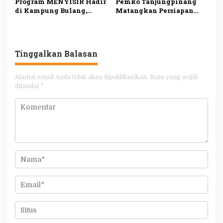
Program MENYISIR Hadir
Pemko Tanjungpinang
di Kampung Bulang,
Matangkan Persiapan
Weni Perkuat Layanan
Maulid Nabi 1448 H,
Kesehatan dan
Digelar Serentak di Empat
Pembinaan Keluarga
Masjid
Tinggalkan Balasan
Alamat email Anda tidak akan dipublikasikan.
Ruas yang wajib
ditandai
*