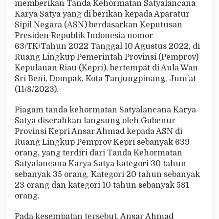
memberikan Tanda Kehormatan Satyalancana
S
Karya Satya yang di berikan kepada Aparatur
a
t
Sipil Negara (ASN) berdasarkan Keputusan
y
Presiden Republik Indonesia nomor
a
63/TK/Tahun 2022 Tanggal 10 Agustus 2022, di
l
Ruang Lingkup Pemerintah Provinsi (Pemprov)
a
n
Kepulauan Riau (Kepri), bertempat di Aula Wan
c
Sri Beni, Dompak, Kota Tanjungpinang, Jum’at
a
(11/8/2023).
n
a
Piagam tanda kehormatan Satyalancana Karya
K
a
Satya diserahkan langsung oleh Gubenur
r
Provinsi Kepri Ansar Ahmad kepada ASN di
y
Ruang Lingkup Pemprov Kepri sebanyak 639
a
orang, yang terdiri dari Tanda Kehormatan
S
Satyalancana Karya Satya kategori 30 tahun
a
t
sebanyak 35 orang, Kategori 20 tahun sebanyak
y
23 orang dan kategori 10 tahun sebanyak 581
a
orang.
Pada kesempatan tersebut, Ansar Ahmad