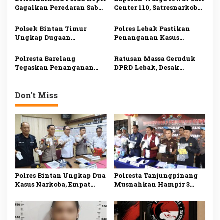
Ditangkap
p
Gagalkan Peredaran Sabu
Center 110, Satresnarkoba
dan Ekstasi, Seorang Pria
Polresta Tanjungpinang
o
Ditangkap di Batu Ampar
Ungkap Kasus
Polsek Bintan Timur
Polres Lebak Pastikan
s
Penyalahgunaan
Ungkap Dugaan
Penanganan Kasus
Narkotika
Pemerasan terhadap 10
Dugaan Kekerasan
Anak di Mantang, Satu
Seksual Anak di Maja
Polresta Barelang
Ratusan Massa Geruduk
Tersangka Ditangkap
Sesuai Prosedur
Tegaskan Penanganan
DPRD Lebak, Desak
Kasus Viral di Batam
Pengusutan Dugaan
Sesuai Prosedur, Delapan
Pengeroyokan terhadap
Orang Jadi Tersangka
Uun
Don't Miss
Polres Bintan Ungkap Dua
Polresta Tanjungpinang
Kasus Narkoba, Empat
Musnahkan Hampir 3
Tersangka Diamankan,
Kilogram Sabu Asal
Sabu dan Ekstasi Disita
Malaysia, Dua Tersangka
Ditangkap