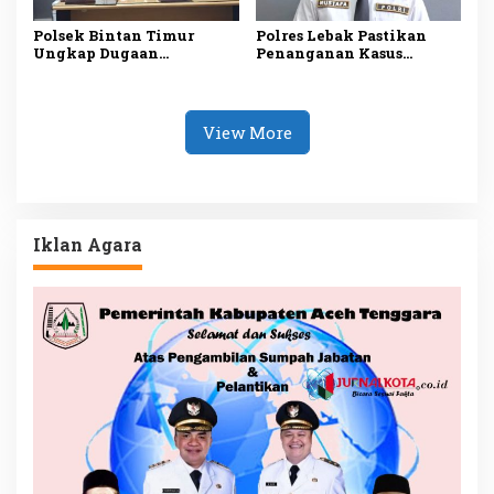
Polsek Bintan Timur
Polres Lebak Pastikan
Ungkap Dugaan
Penanganan Kasus
Pemerasan terhadap 10
Dugaan Kekerasan
Anak di Mantang, Satu
Seksual Anak di Maja
Tersangka Ditangkap
Sesuai Prosedur
View More
Iklan Agara