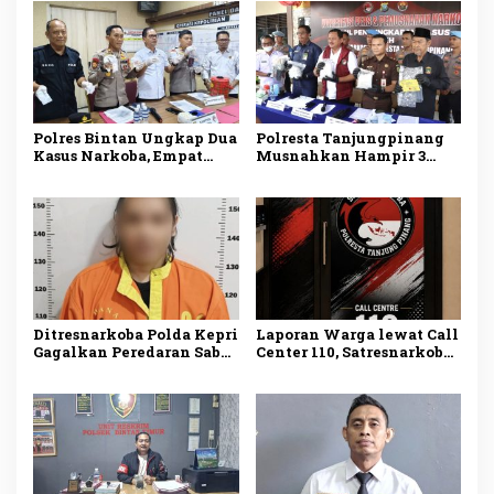
Polres Bintan Ungkap Dua
Polresta Tanjungpinang
Kasus Narkoba, Empat
Musnahkan Hampir 3
Tersangka Diamankan,
Kilogram Sabu Asal
Sabu dan Ekstasi Disita
Malaysia, Dua Tersangka
Ditangkap
Ditresnarkoba Polda Kepri
Laporan Warga lewat Call
Gagalkan Peredaran Sabu
Center 110, Satresnarkoba
dan Ekstasi, Seorang Pria
Polresta Tanjungpinang
Ditangkap di Batu Ampar
Ungkap Kasus
Penyalahgunaan
Narkotika