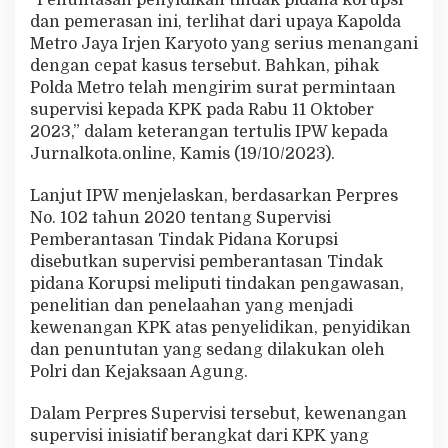
“Penuntasan penyidikan tindak pidana korupsi
k
dan pemerasan ini, terlihat dari upaya Kapolda
P
Metro Jaya Irjen Karyoto yang serius menangani
i
dengan cepat kasus tersebut. Bahkan, pihak
d
a
Polda Metro telah mengirim surat permintaan
n
supervisi kepada KPK pada Rabu 11 Oktober
a
2023,” dalam keterangan tertulis IPW kepada
P
Jurnalkota.online, Kamis (19/10/2023).
e
m
e
Lanjut IPW menjelaskan, berdasarkan Perpres
r
No. 102 tahun 2020 tentang Supervisi
a
Pemberantasan Tindak Pidana Korupsi
s
disebutkan supervisi pemberantasan Tindak
a
n
pidana Korupsi meliputi tindakan pengawasan,
y
penelitian dan penelaahan yang menjadi
a
kewenangan KPK atas penyelidikan, penyidikan
n
dan penuntutan yang sedang dilakukan oleh
g
Polri dan Kejaksaan Agung.
D
i
l
Dalam Perpres Supervisi tersebut, kewenangan
a
supervisi inisiatif berangkat dari KPK yang
k