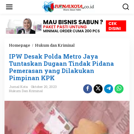
L
e
w
a
t
i
k
e
Homepage
/
Hukum dan Kriminal
I
k
P
o
IPW Desak Polda Metro Jaya
W
n
D
Tuntaskan Dugaan Tindak Pidana
t
e
e
Pemerasan yang Dilakukan
s
n
Pimpinan KPK
a
k
Jurnal Kota
Oktober 20, 2023
P
Hukum Dan Kriminal
o
l
d
a
M
e
t
r