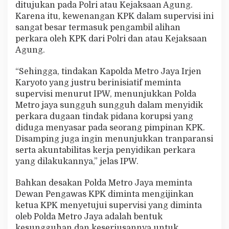
ditujukan pada Polri atau Kejaksaan Agung.
u
Karena itu, kewenangan KPK dalam supervisi ini
k
a
sangat besar termasuk pengambil alihan
n
perkara oleh KPK dari Polri dan atau Kejaksaan
P
Agung.
i
m
“Sehingga, tindakan Kapolda Metro Jaya Irjen
p
i
Karyoto yang justru berinisiatif meminta
n
supervisi menurut IPW, menunjukkan Polda
a
Metro jaya sungguh sungguh dalam menyidik
n
perkara dugaan tindak pidana korupsi yang
K
P
diduga menyasar pada seorang pimpinan KPK.
K
Disamping juga ingin menunjukkan tranparansi
serta akuntabilitas kerja penyidikan perkara
yang dilakukannya,” jelas IPW.
Bahkan desakan Polda Metro Jaya meminta
Dewan Pengawas KPK diminta mengijinkan
ketua KPK menyetujui supervisi yang diminta
oleb Polda Metro Jaya adalah bentuk
kesungguhan dan keseriusannya untuk