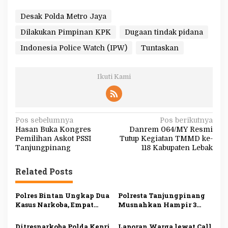
Desak Polda Metro Jaya
Dilakukan Pimpinan KPK
Dugaan tindak pidana
Indonesia Police Watch (IPW)
Tuntaskan
Ikuti Kami
N
Pos sebelumnya
Pos berikutnya
Hasan Buka Kongres
Danrem 064/MY Resmi
a
Pemilihan Askot PSSI
Tutup Kegiatan TMMD ke-
v
Tanjungpinang
118 Kabupaten Lebak
i
Related Posts
g
a
Polres Bintan Ungkap Dua
Polresta Tanjungpinang
s
Kasus Narkoba, Empat
Musnahkan Hampir 3
Tersangka Diamankan,
Kilogram Sabu Asal
i
Sabu dan Ekstasi Disita
Malaysia, Dua Tersangka
Ditresnarkoba Polda Kepri
Laporan Warga lewat Call