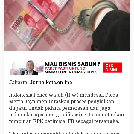
o
J
a
y
a
T
u
n
t
a
s
k
a
n
D
Jakarta,
Jurnalkota.online
u
g
a
Indonesia Police Watch (IPW) mendesak Polda
a
Metro Jaya menuntaskan proses penyidikan
n
dugaan tindak pidana pemerasan dan juga
T
pidana korupsi dan gratifikasi serta menetapkan
i
pimpinan KPK berinisial FB sebagai tersangka.
n
d
a