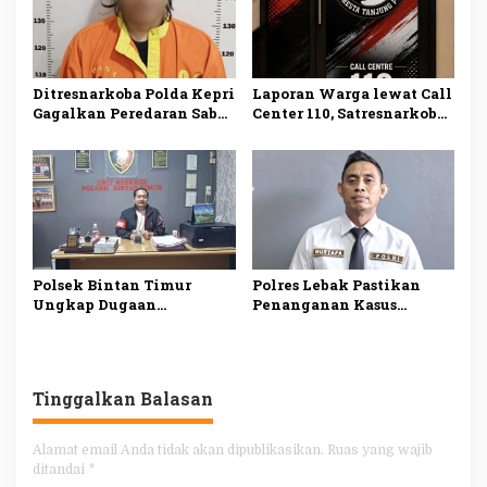
Ditresnarkoba Polda Kepri
Laporan Warga lewat Call
Gagalkan Peredaran Sabu
Center 110, Satresnarkoba
dan Ekstasi, Seorang Pria
Polresta Tanjungpinang
Ditangkap di Batu Ampar
Ungkap Kasus
Penyalahgunaan
Narkotika
Polsek Bintan Timur
Polres Lebak Pastikan
Ungkap Dugaan
Penanganan Kasus
Pemerasan terhadap 10
Dugaan Kekerasan
Anak di Mantang, Satu
Seksual Anak di Maja
Tersangka Ditangkap
Sesuai Prosedur
Tinggalkan Balasan
Alamat email Anda tidak akan dipublikasikan.
Ruas yang wajib
ditandai
*