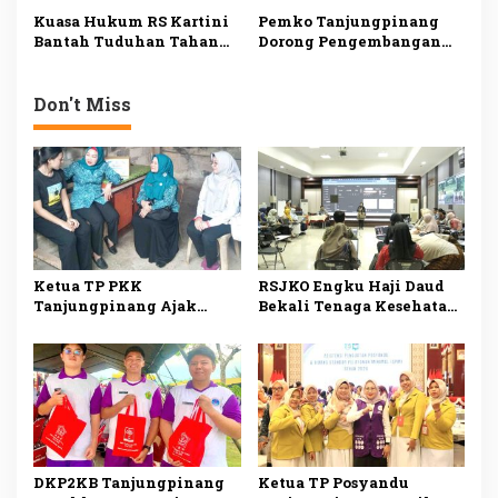
untuk Tingkatkan
Tingkatkan Kompetensi
Kuasa Hukum RS Kartini
Pemko Tanjungpinang
Layanan Kesehatan
Layanan Kesehatan
Bantah Tuduhan Tahan
Dorong Pengembangan
Pasien, Minta King Naga
TOGA untuk Perkuat
Klarifikasi dan Minta
Kesehatan dan Ekonomi
Maaf
Masyarakat
Don't Miss
Ketua TP PKK
RSJKO Engku Haji Daud
Tanjungpinang Ajak
Bekali Tenaga Kesehatan
Kader Jemput Persoalan
Pemanfaatan AI untuk
Warga Lewat Program
Tingkatkan Pelayanan
Menyisir
Medis
DKP2KB Tanjungpinang
Ketua TP Posyandu