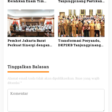
Kerahkan Enam Tim
Tanjungpinang Pastikan
Medis Dukung Bakti
Layanan Kesehatan Dasar
Kesehatan Kogabwilhan I
Makin Optimal melalui
Penguatan Posyandu
Pemkot Jakarta Barat
Transformasi Posyandu,
Perkuat Sinergi dengan
DKP2KB Tanjungpinang
RS Hermina Daan Mogot
Bekali 145 Kader
untuk Tingkatkan
Tingkatkan Kompetensi
Layanan Kesehatan
Layanan Kesehatan
Tinggalkan Balasan
Alamat email Anda tidak akan dipublikasikan.
Ruas yang wajib
ditandai
*