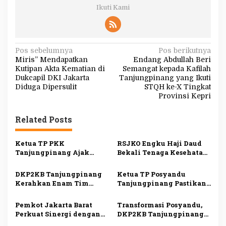
Ikuti Kami
N
Pos sebelumnya
Pos berikutnya
Miris” Mendapatkan
Endang Abdullah Beri
a
Kutipan Akta Kematian di
Semangat kepada Kafilah
v
Dukcapil DKI Jakarta
Tanjungpinang yang Ikuti
Diduga Dipersulit
STQH ke-X Tingkat
i
Provinsi Kepri
g
Related Posts
a
s
Ketua TP PKK
RSJKO Engku Haji Daud
i
Tanjungpinang Ajak
Bekali Tenaga Kesehatan
Kader Jemput Persoalan
Pemanfaatan AI untuk
p
Warga Lewat Program
Tingkatkan Pelayanan
DKP2KB Tanjungpinang
Ketua TP Posyandu
o
Menyisir
Medis
Kerahkan Enam Tim
Tanjungpinang Pastikan
s
Medis Dukung Bakti
Layanan Kesehatan Dasar
Kesehatan Kogabwilhan I
Makin Optimal melalui
Pemkot Jakarta Barat
Transformasi Posyandu,
Penguatan Posyandu
Perkuat Sinergi dengan
DKP2KB Tanjungpinang
RS Hermina Daan Mogot
Bekali 145 Kader