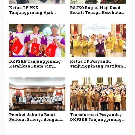
Ketua TP PKK
RSJKO Engku Haji Daud
Tanjungpinang Ajak
Bekali Tenaga Kesehatan
Kader Jemput Persoalan
Pemanfaatan AI untuk
Warga Lewat Program
Tingkatkan Pelayanan
Menyisir
Medis
DKP2KB Tanjungpinang
Ketua TP Posyandu
Kerahkan Enam Tim
Tanjungpinang Pastikan
Medis Dukung Bakti
Layanan Kesehatan Dasar
Kesehatan Kogabwilhan I
Makin Optimal melalui
Penguatan Posyandu
Pemkot Jakarta Barat
Transformasi Posyandu,
Perkuat Sinergi dengan
DKP2KB Tanjungpinang
RS Hermina Daan Mogot
Bekali 145 Kader
untuk Tingkatkan
Tingkatkan Kompetensi
Layanan Kesehatan
Layanan Kesehatan