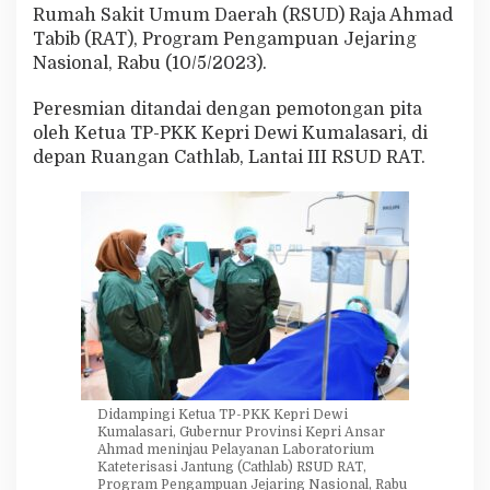
R
Rumah Sakit Umum Daerah (RSUD) Raja Ahmad
e
Tabib (RAT), Program Pengampuan Jejaring
s
Nasional, Rabu (10/5/2023).
m
i
Peresmian ditandai dengan pemotongan pita
k
a
oleh Ketua TP-PKK Kepri Dewi Kumalasari, di
n
depan Ruangan Cathlab, Lantai III RSUD RAT.
L
a
y
a
n
a
n
C
a
t
h
l
a
Didampingi Ketua TP-PKK Kepri Dewi
b
Kumalasari, Gubernur Provinsi Kepri Ansar
R
Ahmad meninjau Pelayanan Laboratorium
S
Kateterisasi Jantung (Cathlab) RSUD RAT,
U
Program Pengampuan Jejaring Nasional, Rabu