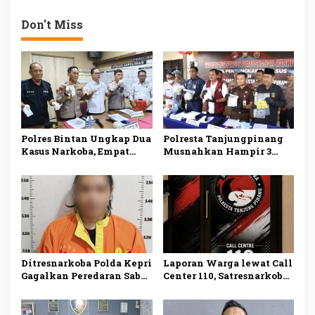
Sesuai Prosedur, Delapan
Pengeroyokan terhadap
Orang Jadi Tersangka
Uun
Don't Miss
Polres Bintan Ungkap Dua
Polresta Tanjungpinang
Kasus Narkoba, Empat
Musnahkan Hampir 3
Tersangka Diamankan,
Kilogram Sabu Asal
Sabu dan Ekstasi Disita
Malaysia, Dua Tersangka
Ditangkap
Ditresnarkoba Polda Kepri
Laporan Warga lewat Call
Gagalkan Peredaran Sabu
Center 110, Satresnarkoba
dan Ekstasi, Seorang Pria
Polresta Tanjungpinang
Ditangkap di Batu Ampar
Ungkap Kasus
Penyalahgunaan