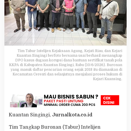
,
D
P
O
K
o
r
u
p
s
Tim Tabur Intelijen Kejaksaan Agung, Kejati Riau, dan Kejari
i
Kuantan Singingi berfoto bersama usai berhasil menangkap
DPO kasus dugaan korupsi dana bantuan sertifikat tanah pola
D
KKPA di Kabupaten Kuantan Singingi, Rabu (10/6/2026). Buronan
a
yang masuk daftar pencarian orang sejak 2018 itu diamankan di
n
Kecamatan Cerenti dan selanjutnya menjalani proses hukum di
a
Kejari Kuansing.
S
e
r
t
i
f
i
Kuantan Singingi,
Jurnalkota.co.id
k
a
Tim Tangkap Buronan (Tabur) Intelijen
t