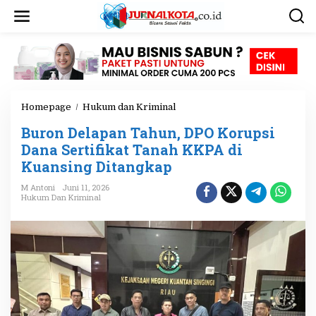
L
e
w
a
t
i
k
e
Homepage
/
Hukum dan Kriminal
B
k
u
o
Buron Delapan Tahun, DPO Korupsi
r
n
o
Dana Sertifikat Tanah KKPA di
t
n
e
Kuansing Ditangkap
D
n
e
M Antoni
Juni 11, 2026
l
Hukum Dan Kriminal
a
p
a
n
T
a
h
u
n