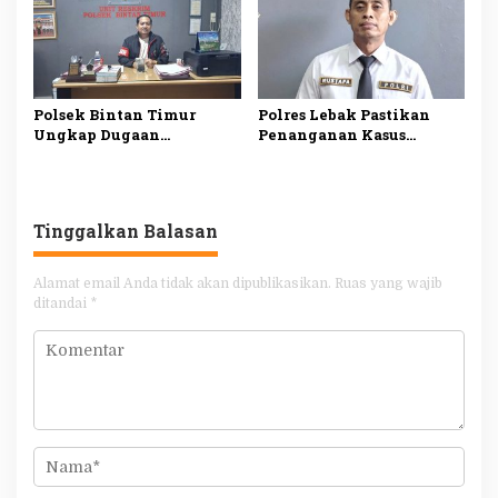
Narkotika
Polsek Bintan Timur
Polres Lebak Pastikan
Ungkap Dugaan
Penanganan Kasus
Pemerasan terhadap 10
Dugaan Kekerasan
Anak di Mantang, Satu
Seksual Anak di Maja
Tersangka Ditangkap
Sesuai Prosedur
Tinggalkan Balasan
Alamat email Anda tidak akan dipublikasikan.
Ruas yang wajib
ditandai
*