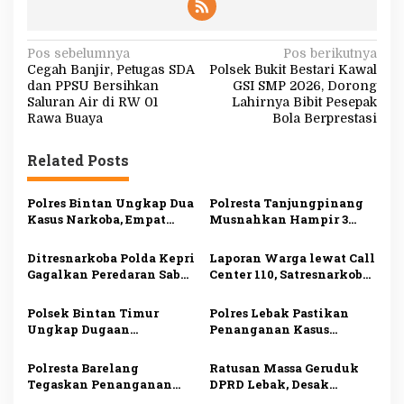
N
Pos sebelumnya
Pos berikutnya
Cegah Banjir, Petugas SDA
Polsek Bukit Bestari Kawal
a
dan PPSU Bersihkan
GSI SMP 2026, Dorong
v
Saluran Air di RW 01
Lahirnya Bibit Pesepak
Rawa Buaya
Bola Berprestasi
i
g
Related Posts
a
s
Polres Bintan Ungkap Dua
Polresta Tanjungpinang
Kasus Narkoba, Empat
Musnahkan Hampir 3
i
Tersangka Diamankan,
Kilogram Sabu Asal
Sabu dan Ekstasi Disita
Malaysia, Dua Tersangka
p
Ditresnarkoba Polda Kepri
Laporan Warga lewat Call
Ditangkap
Gagalkan Peredaran Sabu
Center 110, Satresnarkoba
o
dan Ekstasi, Seorang Pria
Polresta Tanjungpinang
s
Ditangkap di Batu Ampar
Ungkap Kasus
Polsek Bintan Timur
Polres Lebak Pastikan
Penyalahgunaan
Ungkap Dugaan
Penanganan Kasus
Narkotika
Pemerasan terhadap 10
Dugaan Kekerasan
Anak di Mantang, Satu
Seksual Anak di Maja
Polresta Barelang
Ratusan Massa Geruduk
Tersangka Ditangkap
Sesuai Prosedur
Tegaskan Penanganan
DPRD Lebak, Desak
Kasus Viral di Batam
Pengusutan Dugaan