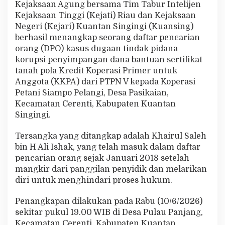
Kejaksaan Agung bersama Tim Tabur Intelijen
T
a
Kejaksaan Tinggi (Kejati) Riau dan Kejaksaan
n
Negeri (Kejari) Kuantan Singingi (Kuansing)
a
berhasil menangkap seorang daftar pencarian
h
orang (DPO) kasus dugaan tindak pidana
K
korupsi penyimpangan dana bantuan sertifikat
K
P
tanah pola Kredit Koperasi Primer untuk
A
Anggota (KKPA) dari PTPN V kepada Koperasi
d
Petani Siampo Pelangi, Desa Pasikaian,
i
Kecamatan Cerenti, Kabupaten Kuantan
K
u
Singingi.
a
n
Tersangka yang ditangkap adalah Khairul Saleh
s
bin H Ali Ishak, yang telah masuk dalam daftar
i
pencarian orang sejak Januari 2018 setelah
n
g
mangkir dari panggilan penyidik dan melarikan
D
diri untuk menghindari proses hukum.
i
t
Penangkapan dilakukan pada Rabu (10/6/2026)
a
sekitar pukul 19.00 WIB di Desa Pulau Panjang,
n
g
Kecamatan Cerenti, Kabupaten Kuantan