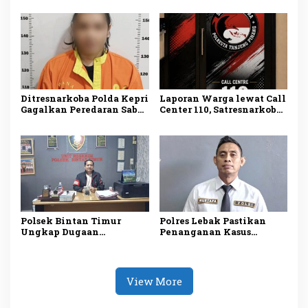
Sabu dan Ekstasi Disita
Malaysia, Dua Tersangka
Ditangkap
Ditresnarkoba Polda Kepri
Laporan Warga lewat Call
Gagalkan Peredaran Sabu
Center 110, Satresnarkoba
dan Ekstasi, Seorang Pria
Polresta Tanjungpinang
Ditangkap di Batu Ampar
Ungkap Kasus
Penyalahgunaan
Narkotika
Polsek Bintan Timur
Polres Lebak Pastikan
Ungkap Dugaan
Penanganan Kasus
Pemerasan terhadap 10
Dugaan Kekerasan
Anak di Mantang, Satu
Seksual Anak di Maja
Tersangka Ditangkap
Sesuai Prosedur
View More