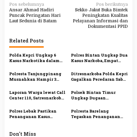
N
Pos sebelumnya
Pos berikutnya
Ansar Ahmad Hadiri
Sekko Jakut Buka Bimtek
a
Puncak Peringatan Hari
Peningkatan Kualitas
v
Laut Sedunia di Batam
Pelayanan Informasi dan
Dokumentasi PPID
i
g
Related Posts
a
s
Polda Kepri Ungkap 6
Polres Bintan Ungkap Dua
Kasus Narkotika dalam
Kasus Narkoba, Empat
i
Sepekan, 11 Tersangka
Tersangka Diamankan,
Ditangkap
Sabu dan Ekstasi Disita
p
Polresta Tanjungpinang
Ditresnarkoba Polda Kepri
Musnahkan Hampir 3
Gagalkan Peredaran Sabu
o
Kilogram Sabu Asal
dan Ekstasi, Seorang Pria
s
Malaysia, Dua Tersangka
Ditangkap di Batu Ampar
Laporan Warga lewat Call
Polsek Bintan Timur
Ditangkap
Center 110, Satresnarkoba
Ungkap Dugaan
Polresta Tanjungpinang
Pemerasan terhadap 10
Ungkap Kasus
Anak di Mantang, Satu
Polres Lebak Pastikan
Polresta Barelang
Penyalahgunaan
Tersangka Ditangkap
Penanganan Kasus
Tegaskan Penanganan
Narkotika
Dugaan Kekerasan
Kasus Viral di Batam
Seksual Anak di Maja
Sesuai Prosedur, Delapan
Sesuai Prosedur
Orang Jadi Tersangka
Don't Miss