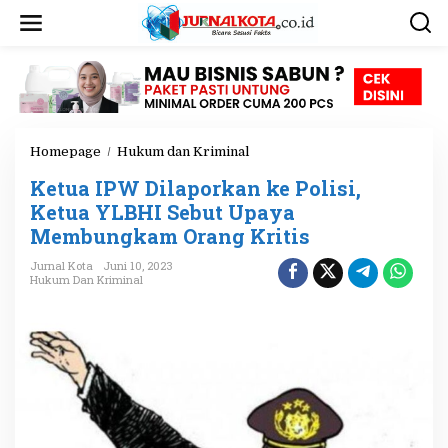
L
e
w
a
t
i
k
e
Homepage
/
Hukum dan Kriminal
K
k
e
o
Ketua IPW Dilaporkan ke Polisi,
t
n
u
Ketua YLBHI Sebut Upaya
t
a
e
Membungkam Orang Kritis
I
n
P
Jurnal Kota
Juni 10, 2023
W
Hukum Dan Kriminal
D
i
l
a
p
o
r
k
a