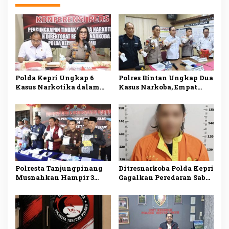
Polda Kepri Ungkap 6
Polres Bintan Ungkap Dua
Kasus Narkotika dalam
Kasus Narkoba, Empat
Sepekan, 11 Tersangka
Tersangka Diamankan,
Ditangkap
Sabu dan Ekstasi Disita
Polresta Tanjungpinang
Ditresnarkoba Polda Kepri
Musnahkan Hampir 3
Gagalkan Peredaran Sabu
Kilogram Sabu Asal
dan Ekstasi, Seorang Pria
Malaysia, Dua Tersangka
Ditangkap di Batu Ampar
Ditangkap