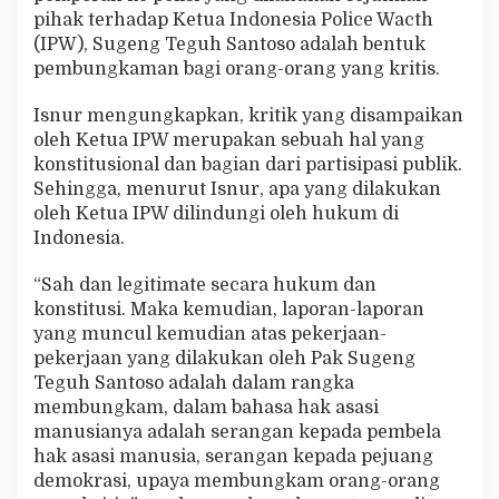
U
pihak terhadap Ketua Indonesia Police Wacth
p
(IPW), Sugeng Teguh Santoso adalah bentuk
a
pembungkaman bagi orang-orang yang kritis.
y
a
M
Isnur mengungkapkan, kritik yang disampaikan
e
oleh Ketua IPW merupakan sebuah hal yang
m
konstitusional dan bagian dari partisipasi publik.
b
Sehingga, menurut Isnur, apa yang dilakukan
u
oleh Ketua IPW dilindungi oleh hukum di
n
g
Indonesia.
k
a
“Sah dan legitimate secara hukum dan
m
konstitusi. Maka kemudian, laporan-laporan
O
yang muncul kemudian atas pekerjaan-
r
a
pekerjaan yang dilakukan oleh Pak Sugeng
n
Teguh Santoso adalah dalam rangka
g
membungkam, dalam bahasa hak asasi
K
manusianya adalah serangan kepada pembela
r
i
hak asasi manusia, serangan kepada pejuang
t
demokrasi, upaya membungkam orang-orang
i