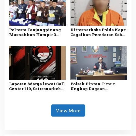
Polresta Tanjungpinang
Ditresnarkoba Polda Kepri
Musnahkan Hampir 3
Gagalkan Peredaran Sabu
Kilogram Sabu Asal
dan Ekstasi, Seorang Pria
Malaysia, Dua Tersangka
Ditangkap di Batu Ampar
Ditangkap
Laporan Warga lewat Call
Polsek Bintan Timur
Center 110, Satresnarkoba
Ungkap Dugaan
Polresta Tanjungpinang
Pemerasan terhadap 10
Ungkap Kasus
Anak di Mantang, Satu
Penyalahgunaan
Tersangka Ditangkap
Narkotika
View More