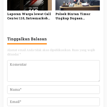
Laporan Warga lewat Call
Polsek Bintan Timur
Center 110, Satresnarkoba
Ungkap Dugaan
Polresta Tanjungpinang
Pemerasan terhadap 10
Ungkap Kasus
Anak di Mantang, Satu
Penyalahgunaan
Tersangka Ditangkap
Narkotika
Tinggalkan Balasan
Alamat email Anda tidak akan dipublikasikan.
Ruas yang wajib
ditandai
*