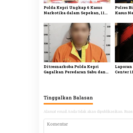
Polda Kepri Ungkap 6 Kasus
Polres 
Narkotika dalam Sepekan, 11
Kasus N
Tersangka Ditangkap
Tersang
dan Ekst
Ditresnarkoba Polda Kepri
Laporan
Gagalkan Peredaran Sabu dan
Center 1
Ekstasi, Seorang Pria Ditangkap
Polrest
di Batu Ampar
Ungkap 
Penyala
Tinggalkan Balasan
Alamat email Anda tidak akan dipublikasikan.
Ruas