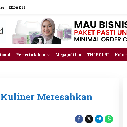
mer
REDAKSI
ional
Pemerintahan
Megapolitan
TNI POLRI
Kolo
 Kuliner Meresahkan