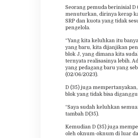
Seorang pemuda berinisial D 
menuturkan, dirinya kerap ka
SRP dan kuota yang tidak ses
pengelola.
“Yang kita keluhkan itu bany
yang baru, kita dijanjikan pe
blok J, yang dimana kita suda
ternyata realisasinya lebih. 
yang pedagang baru yang seb
(02/06/2023).
D (35) juga mempertanyakan,
blok yang tidak bisa digangg
“Saya sudah keluhkan semuany
tambah D(35).
Kemudian D (35) juga mempe
oleh oknum-oknum di luar dar