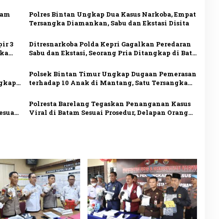
lam
Polres Bintan Ungkap Dua Kasus Narkoba, Empat
Tersangka Diamankan, Sabu dan Ekstasi Disita
ir 3
Ditresnarkoba Polda Kepri Gagalkan Peredaran
gka
Sabu dan Ekstasi, Seorang Pria Ditangkap di Batu
Ampar
Polsek Bintan Timur Ungkap Dugaan Pemerasan
ngkap
terhadap 10 Anak di Mantang, Satu Tersangka
Ditangkap
Polresta Barelang Tegaskan Penanganan Kasus
esuai
Viral di Batam Sesuai Prosedur, Delapan Orang
Jadi Tersangka