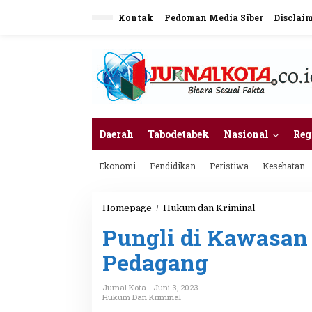
L
Kontak
Pedoman Media Siber
Disclai
e
w
a
t
i
k
e
k
o
n
Daerah
Tabodetabek
Nasional
Reg
t
e
Ekonomi
Pendidikan
Peristiwa
Kesehatan
n
Homepage
/
Hukum dan Kriminal
P
u
Pungli di Kawasan
n
g
Pedagang
l
i
d
Jurnal Kota
Juni 3, 2023
i
Hukum Dan Kriminal
K