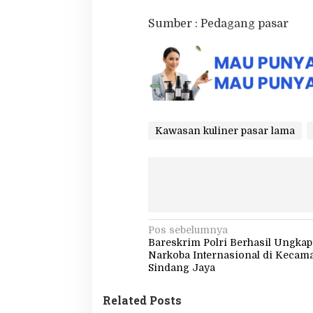
Sumber : Pedagang pasar
Kawasan kuliner pasar lama
N
Pos sebelumnya
Bareskrim Polri Berhasil Ungka
a
Narkoba Internasional di Kecam
v
Sindang Jaya
i
Related Posts
g