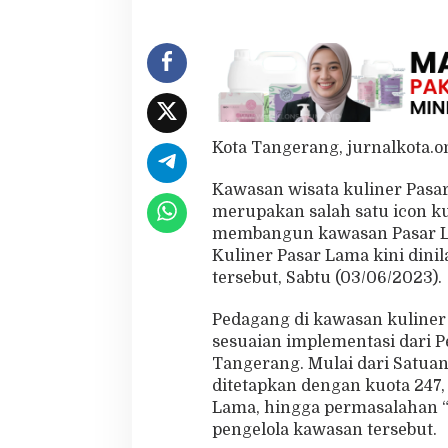
d
a
g
a
n
g
Kota Tangerang, jurnalkota.o
Kawasan wisata kuliner Pas
merupakan salah satu icon kul
membangun kawasan Pasar La
Kuliner Pasar Lama kini dini
tersebut, Sabtu (03/06/2023).
Pedagang di kawasan kuline
sesuaian implementasi dari P
Tangerang. Mulai dari Satua
ditetapkan dengan kuota 247,
Lama, hingga permasalahan “p
pengelola kawasan tersebut.