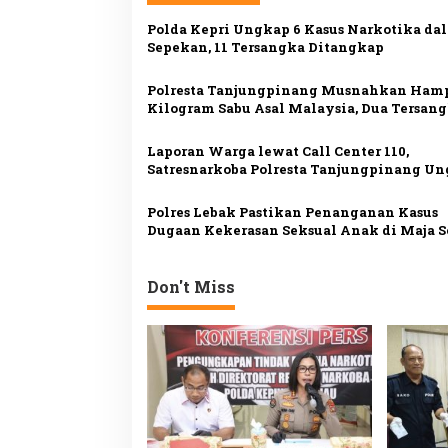
a
Polda Kepri Ungkap 6 Kasus Narkotika da
s
Sepekan, 11 Tersangka Ditangkap
i
Polresta Tanjungpinang Musnahkan Hamp
p
Kilogram Sabu Asal Malaysia, Dua Tersan
Ditangkap
o
Laporan Warga lewat Call Center 110,
s
Satresnarkoba Polresta Tanjungpinang U
Kasus Penyalahgunaan Narkotika
Polres Lebak Pastikan Penanganan Kasus
Dugaan Kekerasan Seksual Anak di Maja S
Prosedur
Don't Miss