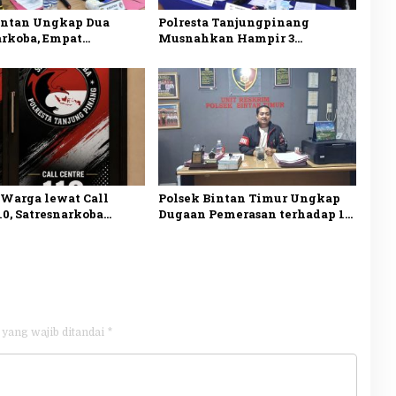
Bintan Ungkap Dua
Polresta Tanjungpinang
arkoba, Empat
Musnahkan Hampir 3
ka Diamankan, Sabu
Kilogram Sabu Asal Malaysia,
asi Disita
Dua Tersangka Ditangkap
 Warga lewat Call
Polsek Bintan Timur Ungkap
10, Satresnarkoba
Dugaan Pemerasan terhadap 10
a Tanjungpinang
Anak di Mantang, Satu
Kasus
Tersangka Ditangkap
hgunaan Narkotika
 yang wajib ditandai
*