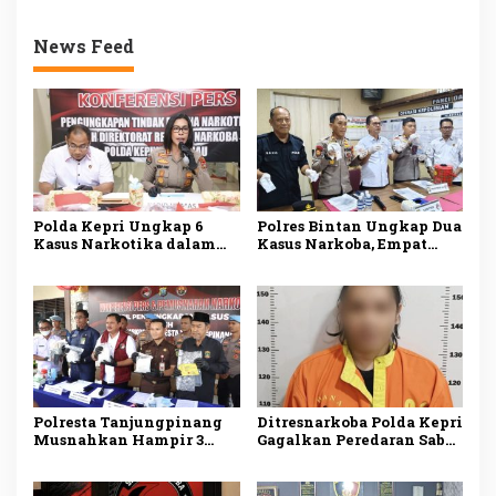
News Feed
Polda Kepri Ungkap 6
Polres Bintan Ungkap Dua
Kasus Narkotika dalam
Kasus Narkoba, Empat
Sepekan, 11 Tersangka
Tersangka Diamankan,
Ditangkap
Sabu dan Ekstasi Disita
Polresta Tanjungpinang
Ditresnarkoba Polda Kepri
Musnahkan Hampir 3
Gagalkan Peredaran Sabu
Kilogram Sabu Asal
dan Ekstasi, Seorang Pria
Malaysia, Dua Tersangka
Ditangkap di Batu Ampar
Ditangkap