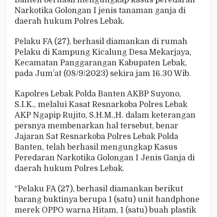
Banten berhasil mengungkap kasus peredaran
n
Narkotika Golongan I jenis tanaman ganja di
P
daerah hukum Polres Lebak.
e
n
g
Pelaku FA (27), berhasil diamankan di rumah
e
Pelaku di Kampung Kicalung Desa Mekarjaya,
d
Kecamatan Panggarangan Kabupaten Lebak,
a
pada Jum’at (08/9/2023) sekira jam 16.30 Wib.
r
G
a
Kapolres Lebak Polda Banten AKBP Suyono,
n
S.I.K., melalui Kasat Resnarkoba Polres Lebak
j
AKP Ngapip Rujito, S.H.M.,H. dalam keterangan
a
persnya membenarkan hal tersebut, benar
Jajaran Sat Resnarkoba Polres Lebak Polda
Banten, telah berhasil mengungkap Kasus
Peredaran Narkotika Golongan I Jenis Ganja di
daerah hukum Polres Lebak.
“Pelaku FA (27), berhasil diamankan berikut
barang buktinya berupa 1 (satu) unit handphone
merek OPPO warna Hitam, 1 (satu) buah plastik