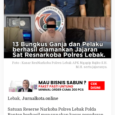
e
s
L
e
b
a
k
B
e
r
h
a
s
i
Foto : Kasar ResNarkoba Polres Lebak APK Ngapip Rujito S.H.
l
M.H. serta jajaranya.
M
e
n
g
a
m
Lebak,
Jurnalkota.online
a
n
k
Satuan Reserse Narkoba Polres Lebak Polda
a