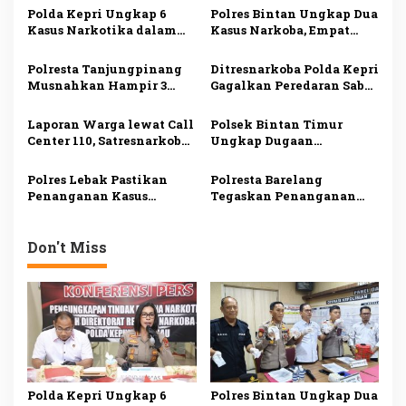
s
Polda Kepri Ungkap 6
Polres Bintan Ungkap Dua
Kasus Narkotika dalam
Kasus Narkoba, Empat
i
Sepekan, 11 Tersangka
Tersangka Diamankan,
Ditangkap
Sabu dan Ekstasi Disita
p
Polresta Tanjungpinang
Ditresnarkoba Polda Kepri
Musnahkan Hampir 3
Gagalkan Peredaran Sabu
o
Kilogram Sabu Asal
dan Ekstasi, Seorang Pria
s
Malaysia, Dua Tersangka
Ditangkap di Batu Ampar
Laporan Warga lewat Call
Polsek Bintan Timur
Ditangkap
Center 110, Satresnarkoba
Ungkap Dugaan
Polresta Tanjungpinang
Pemerasan terhadap 10
Ungkap Kasus
Anak di Mantang, Satu
Polres Lebak Pastikan
Polresta Barelang
Penyalahgunaan
Tersangka Ditangkap
Penanganan Kasus
Tegaskan Penanganan
Narkotika
Dugaan Kekerasan
Kasus Viral di Batam
Seksual Anak di Maja
Sesuai Prosedur, Delapan
Sesuai Prosedur
Orang Jadi Tersangka
Don't Miss
Polda Kepri Ungkap 6
Polres Bintan Ungkap Dua