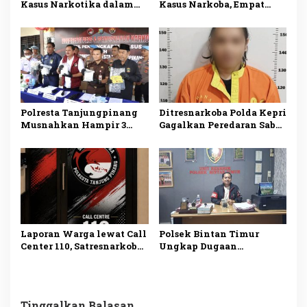
Kasus Narkotika dalam
Kasus Narkoba, Empat
Sepekan, 11 Tersangka
Tersangka Diamankan,
Ditangkap
Sabu dan Ekstasi Disita
Polresta Tanjungpinang
Ditresnarkoba Polda Kepri
Musnahkan Hampir 3
Gagalkan Peredaran Sabu
Kilogram Sabu Asal
dan Ekstasi, Seorang Pria
Malaysia, Dua Tersangka
Ditangkap di Batu Ampar
Ditangkap
Laporan Warga lewat Call
Polsek Bintan Timur
Center 110, Satresnarkoba
Ungkap Dugaan
Polresta Tanjungpinang
Pemerasan terhadap 10
Ungkap Kasus
Anak di Mantang, Satu
Penyalahgunaan
Tersangka Ditangkap
Narkotika
Tinggalkan Balasan