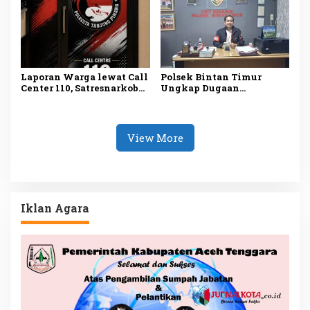
Laporan Warga lewat Call
Polsek Bintan Timur
Center 110, Satresnarkoba
Ungkap Dugaan
Polresta Tanjungpinang
Pemerasan terhadap 10
Ungkap Kasus
Anak di Mantang, Satu
Penyalahgunaan
Tersangka Ditangkap
Narkotika
View More
Iklan Agara