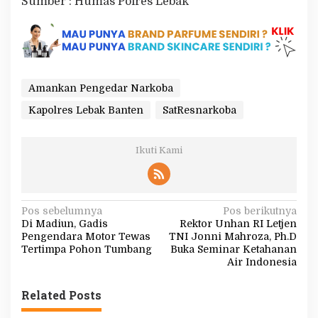
Sumber : Humas Polres Lebak
Amankan Pengedar Narkoba
Kapolres Lebak Banten
SatResnarkoba
Ikuti Kami
N
Pos sebelumnya
Pos berikutnya
Di Madiun, Gadis
Rektor Unhan RI Letjen
a
Pengendara Motor Tewas
TNI Jonni Mahroza, Ph.D
v
Tertimpa Pohon Tumbang
Buka Seminar Ketahanan
Air Indonesia
i
g
Related Posts
a